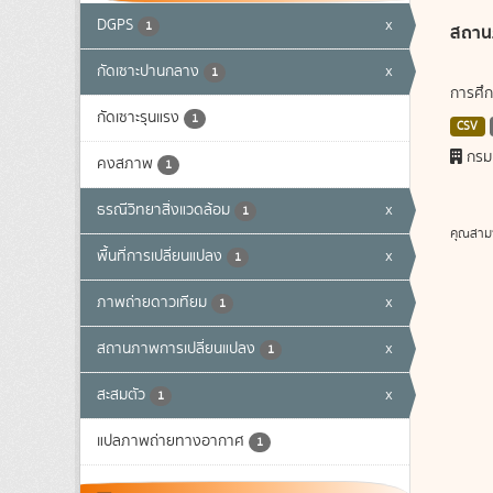
DGPS
x
1
สถาน
กัดเซาะปานกลาง
x
1
การศึก
กัดเซาะรุนแรง
1
CSV
กรม
คงสภาพ
1
ธรณีวิทยาสิ่งแวดล้อม
x
1
คุณสาม
พื้นที่การเปลี่ยนแปลง
x
1
ภาพถ่ายดาวเทียม
x
1
สถานภาพการเปลี่ยนแปลง
x
1
สะสมตัว
x
1
แปลภาพถ่ายทางอากาศ
1