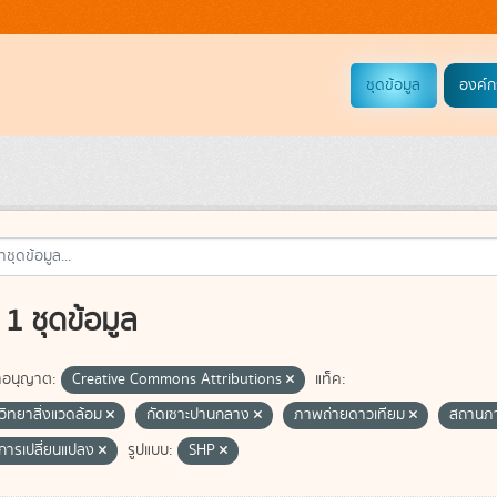
ชุดข้อมูล
องค์ก
1 ชุดข้อมูล
อนุญาต:
Creative Commons Attributions
แท็ค:
วิทยาสิ่งแวดล้อม
กัดเซาะปานกลาง
ภาพถ่ายดาวเทียม
สถานภา
ี่การเปลี่ยนแปลง
รูปแบบ:
SHP