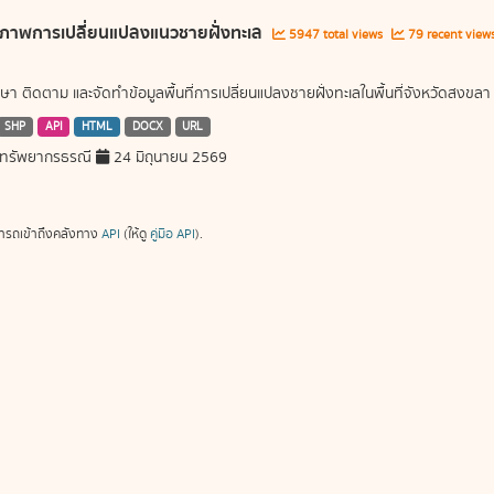
ภาพการเปลี่ยนแปลงแนวชายฝั่งทะเล
5947 total views
79 recent view
ษา ติดตาม และจัดทำข้อมูลพื้นที่การเปลี่ยนแปลงชายฝั่งทะเลในพื้นที่จังหวัดสงขลา
SHP
API
HTML
DOCX
URL
ทรัพยากรธรณี
24 มิถุนายน 2569
ารถเข้าถึงคลังทาง
API
(ให้ดู
คู่มือ API
).