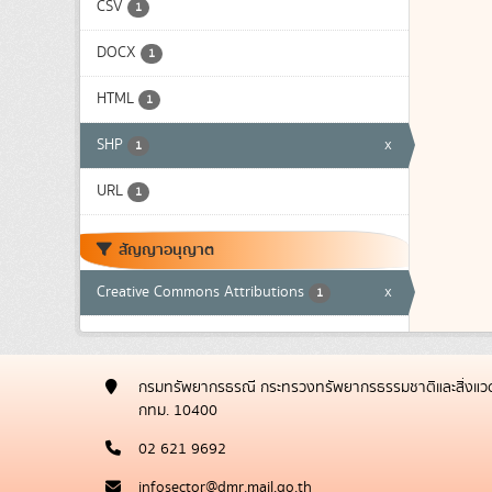
CSV
1
DOCX
1
HTML
1
SHP
x
1
URL
1
สัญญาอนุญาต
Creative Commons Attributions
x
1
กรมทรัพยากรธรณี กระทรวงทรัพยากรธรรมชาติและสิ่งแวด
กทม. 10400
02 621 9692
infosector@dmr.mail.go.th