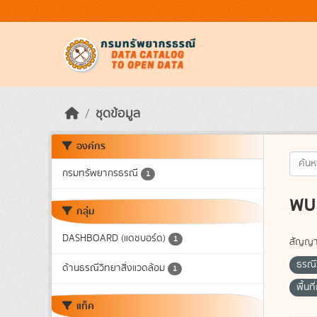
Skip to main content
ชุดข้อมูล
องค์กร
กรมทรัพยากรธรณี
1
พบ 
กลุ่ม
DASHBOARD (แดชบอร์ด)
1
สัญญา
ธรณี
ด้านธรณีวิทยาสิ่งแวดล้อม
1
พื้นท
แท็ค