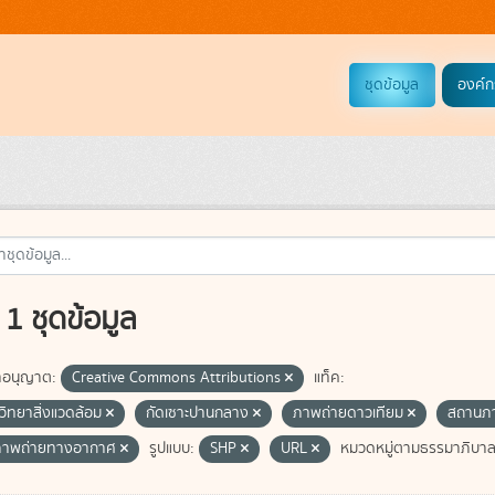
ชุดข้อมูล
องค์ก
1 ชุดข้อมูล
อนุญาต:
Creative Commons Attributions
แท็ค:
วิทยาสิ่งแวดล้อม
กัดเซาะปานกลาง
ภาพถ่ายดาวเทียม
สถานภา
ภาพถ่ายทางอากาศ
รูปแบบ:
SHP
URL
หมวดหมู่ตามธรรมาภิบาลข