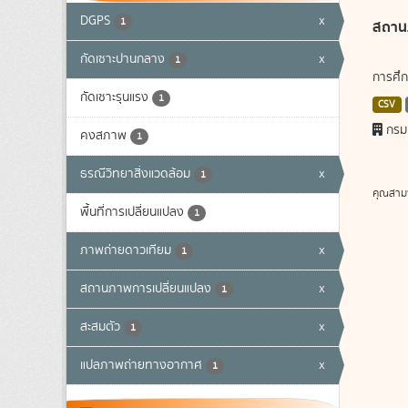
DGPS
x
1
สถาน
กัดเซาะปานกลาง
x
1
การศึก
กัดเซาะรุนแรง
1
CSV
กรม
คงสภาพ
1
ธรณีวิทยาสิ่งแวดล้อม
x
1
คุณสาม
พื้นที่การเปลี่ยนแปลง
1
ภาพถ่ายดาวเทียม
x
1
สถานภาพการเปลี่ยนแปลง
x
1
สะสมตัว
x
1
แปลภาพถ่ายทางอากาศ
x
1