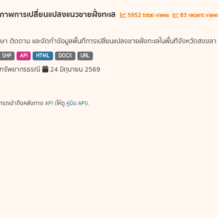
ภาพการเปลี่ยนแปลงแนวชายฝั่งทะเล
5952 total views
83 recent view
ษา ติดตาม และจัดทำข้อมูลพื้นที่การเปลี่ยนแปลงชายฝั่งทะเลในพื้นที่จังหวัดสงขลา
SHP
API
HTML
DOCX
URL
ทรัพยากรธรณี
24 มิถุนายน 2569
ารถเข้าถึงคลังทาง
API
(ให้ดู
คู่มือ API
).