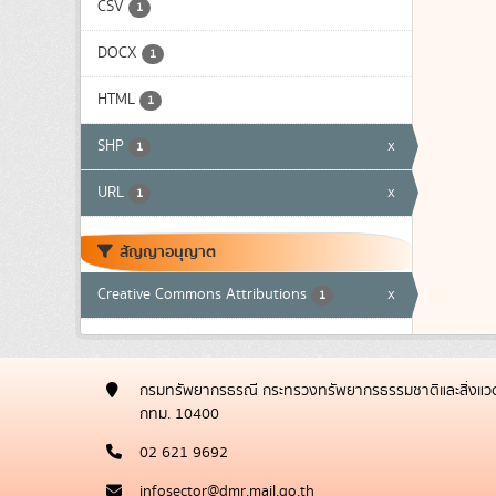
CSV
1
DOCX
1
HTML
1
SHP
x
1
URL
x
1
สัญญาอนุญาต
Creative Commons Attributions
x
1
กรมทรัพยากรธรณี กระทรวงทรัพยากรธรรมชาติและสิ่งแวด
กทม. 10400
02 621 9692
infosector@dmr.mail.go.th