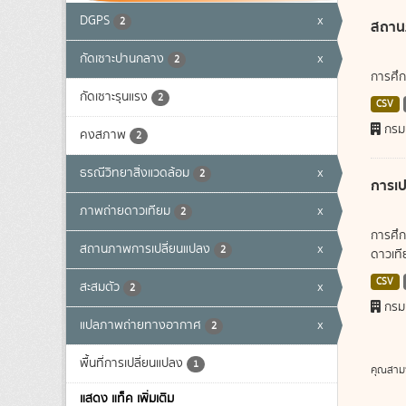
DGPS
x
2
สถาน
กัดเซาะปานกลาง
x
2
การศึก
กัดเซาะรุนแรง
2
CSV
กรม
คงสภาพ
2
ธรณีวิทยาสิ่งแวดล้อม
x
2
การเป
ภาพถ่ายดาวเทียม
x
2
การศึก
สถานภาพการเปลี่ยนแปลง
x
2
ดาวเทีย
CSV
สะสมตัว
x
2
กรม
แปลภาพถ่ายทางอากาศ
x
2
พื้นที่การเปลี่ยนแปลง
1
คุณสาม
แสดง แท็ค เพิ่มเติม