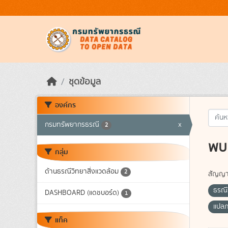
Skip to main content
ชุดข้อมูล
องค์กร
กรมทรัพยากรธรณี
x
2
พบ 
กลุ่ม
ด้านธรณีวิทยาสิ่งแวดล้อม
2
สัญญา
ธรณี
DASHBOARD (แดชบอร์ด)
1
แปล
แท็ค