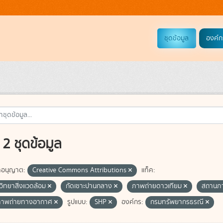
ชุดข้อมูล
องค์ก
2 ชุดข้อมูล
อนุญาต:
Creative Commons Attributions
แท็ค:
วิทยาสิ่งแวดล้อม
กัดเซาะปานกลาง
ภาพถ่ายดาวเทียม
สถานภา
ภาพถ่ายทางอากาศ
รูปแบบ:
SHP
องค์กร:
กรมทรัพยากรธรณี