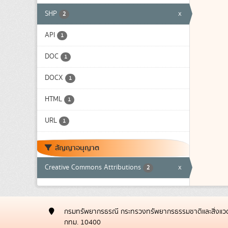
SHP
x
2
API
1
DOC
1
DOCX
1
HTML
1
URL
1
สัญญาอนุญาต
Creative Commons Attributions
x
2
กรมทรัพยากรธรณี กระทรวงทรัพยากรธรรมชาติและสิ่งแวด
กทม. 10400