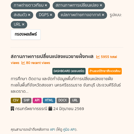
ภาพถ่ายดาวเทียม
สถานภาพการเปลี่ยนแปลง
สะสมตัว
DGPS
แปลภาพถ่ายทางอากาศ
รูปแบบ:
URL
กรองผลลัพธ์
สถานภาพการเปลี่ยนแปลงแนวชายฝั่งทะเล
5955 total
views
80 recent views
DASHBOARD (แดชบอร์ด)
ด้านธรณีวิทยาสิ่งแวดล้อม
การศึกษา ติดตาม และจัดทำข้อมูลพื้นที่การเปลี่ยนแปลงชายฝั่ง
ทะเลในพื้นที่จังหวัดสงขลา นครศรีธรรมราช จันทบุรี ประจวบคีรีขันธ์
และตราด...
CSV
SHP
API
HTML
DOCX
URL
กรมทรัพยากรธรณี
24 มิถุนายน 2569
คุณสามารถเข้าถึงคลังทาง
API
(ให้ดู
คู่มือ API
).