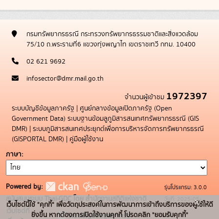
กรมทรัพยากรธรณี กระทรวงทรัพยากรธรรมชาติและสิ่งแวดล้อม
75/10 ถ.พระรามที่6 แขวงทุ่งพญาไท เขตราชเทวี กทม. 10400
02 621 9692
infosector@dmr.mail.go.th
1972397
จำนวนผู้เข้าชม
ระบบบัญชีข้อมูลภาครัฐ
|
ศูนย์กลางข้อมูลเปิดภาครัฐ (Open
Government Data)
ระบบฐานข้อมลูภูมิสารสนเทศทรัพยากรธรณี (GIS
DMR)
|
ระบบภูมิสารสนเทศประยุกต์เพื่อการบริหารจัดการทรัพยากรธรณี
(GISPORTAL DMR)
|
คู่มือผู้ใช้งาน
ภาษา
Powered by:
รุ่นโปรแกรม: 3.0.0
สนับสนุนระบบ Thai-GDC โดย สำนักงานสถิติแห่งชาติ
วันที่: 2025-05-
x
เว็บไซต์นี้ใช้ "คุกกี้" เพื่อวัตถุประสงค์ในการพัฒนาการเข้าถึงบริการของผู้ใช้ให้ดี
เว็บไซต์ที่
19
ยิ่งขึ้น หากต้องการเปิดใช้งานคุกกี้ โปรดคลิก "ยอมรับคุกกี้"
ระบบบัญชีข้อมูลภาครัฐ