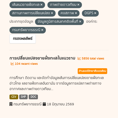
เส้นแนวชายฝั่งทะเล
ภาพถ่ายดาวเทียม
สถานภาพการเปลี่ยนแปลง
คงสภาพ
DGPS
ประเภทชุดข้อมูล:
ข้อมูลภูมิสารสนเทศเชิงพื้นที่
องค์กร:
กรมทรัพยากรธรณี
กรองผลลัพธ์
การเปลี่ยนแปลงชายฝั่งทะเลในแนวราบ
5856 total views
104 recent views
ด้านธรณีวิทยาสิ่งแวดล้อม
การศึกษา ติดตาม และจัดทำข้อมูลเส้นการเปลี่ยนแปลงชายฝั่งทะเล
อ่าวไทย แลชายฝั่งทะเลอันดามัน จากข้อมูลการแปลภาพถ่ายทาง
อากาศและภาพถ่ายดาวเทียม...
CSV
SHP
DOC
กรมทรัพยากรธรณี
18 มิถุนายน 2569