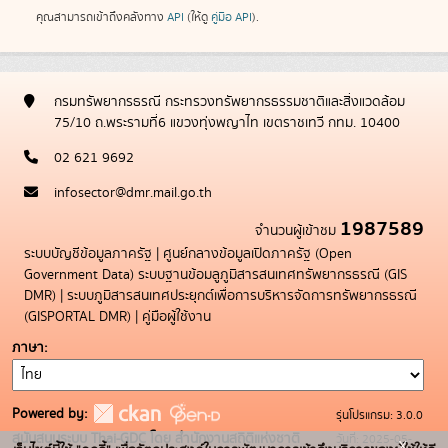
คุณสามารถเข้าถึงคลังทาง
API
(ให้ดู
คู่มือ API
).
กรมทรัพยากรธรณี กระทรวงทรัพยากรธรรมชาติและสิ่งแวดล้อม
75/10 ถ.พระรามที่6 แขวงทุ่งพญาไท เขตราชเทวี กทม. 10400
02 621 9692
infosector@dmr.mail.go.th
1987589
จำนวนผู้เข้าชม
ระบบบัญชีข้อมูลภาครัฐ
|
ศูนย์กลางข้อมูลเปิดภาครัฐ (Open
Government Data)
ระบบฐานข้อมลูภูมิสารสนเทศทรัพยากรธรณี (GIS
DMR)
|
ระบบภูมิสารสนเทศประยุกต์เพื่อการบริหารจัดการทรัพยากรธรณี
(GISPORTAL DMR)
|
คู่มือผู้ใช้งาน
ภาษา
Powered by:
รุ่นโปรแกรม: 3.0.0
สนับสนุนระบบ Thai-GDC โดย สำนักงานสถิติแห่งชาติ
วันที่: 2025-05-
x