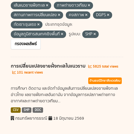
เส้นแนวชายฝั่งทะเล
ภาพถ่ายดาวเทียม
สถานภาพการเปลี่ยนแปลง
คงสภาพ
DGPS
กัดเซาะรุนแรง
ประเภทชุดข้อมูล:
ข้อมูลภูมิสารสนเทศเชิงพื้นที่
รูปแบบ:
SHP
กรองผลลัพธ์
การเปลี่ยนแปลงชายฝั่งทะเลในแนวราบ
5825 total views
101 recent views
ด้านธรณีวิทยาสิ่งแวดล้อม
การศึกษา ติดตาม และจัดทำข้อมูลเส้นการเปลี่ยนแปลงชายฝั่งทะเล
อ่าวไทย แลชายฝั่งทะเลอันดามัน จากข้อมูลการแปลภาพถ่ายทาง
อากาศและภาพถ่ายดาวเทียม...
CSV
SHP
DOC
กรมทรัพยากรธรณี
18 มิถุนายน 2569