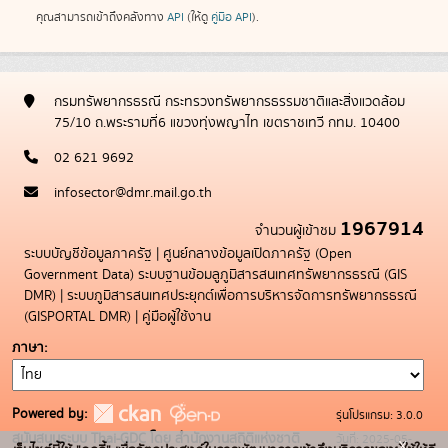
คุณสามารถเข้าถึงคลังทาง
API
(ให้ดู
คู่มือ API
).
กรมทรัพยากรธรณี กระทรวงทรัพยากรธรรมชาติและสิ่งแวดล้อม
75/10 ถ.พระรามที่6 แขวงทุ่งพญาไท เขตราชเทวี กทม. 10400
02 621 9692
infosector@dmr.mail.go.th
1967914
จำนวนผู้เข้าชม
ระบบบัญชีข้อมูลภาครัฐ
|
ศูนย์กลางข้อมูลเปิดภาครัฐ (Open
Government Data)
ระบบฐานข้อมลูภูมิสารสนเทศทรัพยากรธรณี (GIS
DMR)
|
ระบบภูมิสารสนเทศประยุกต์เพื่อการบริหารจัดการทรัพยากรธรณี
(GISPORTAL DMR)
|
คู่มือผู้ใช้งาน
ภาษา
Powered by:
รุ่นโปรแกรม: 3.0.0
สนับสนุนระบบ Thai-GDC โดย สำนักงานสถิติแห่งชาติ
วันที่: 2025-05-
x