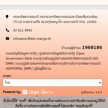
กรมทรัพยากรธรณี กระทรวงทรัพยากรธรรมชาติและสิ่งแวดล้อม
75/10 ถ.พระรามที่6 แขวงทุ่งพญาไท เขตราชเทวี กทม. 10400
02 621 9692
infosector@dmr.mail.go.th
1968186
จำนวนผู้เข้าชม
ระบบบัญชีข้อมูลภาครัฐ
|
ศูนย์กลางข้อมูลเปิดภาครัฐ (Open
Government Data)
ระบบฐานข้อมลูภูมิสารสนเทศทรัพยากรธรณี (GIS
DMR)
|
ระบบภูมิสารสนเทศประยุกต์เพื่อการบริหารจัดการทรัพยากรธรณี
(GISPORTAL DMR)
|
คู่มือผู้ใช้งาน
ภาษา
Powered by:
รุ่นโปรแกรม: 3.0.0
สนับสนุนระบบ Thai-GDC โดย สำนักงานสถิติแห่งชาติ
วันที่: 2025-05-
x
เว็บไซต์นี้ใช้ "คุกกี้" เพื่อวัตถุประสงค์ในการพัฒนาการเข้าถึงบริการของผู้ใช้ให้ดี
เว็บไซต์ที่
19
ยิ่งขึ้น หากต้องการเปิดใช้งานคุกกี้ โปรดคลิก "ยอมรับคุกกี้"
ระบบบัญชีข้อมูลภาครัฐ