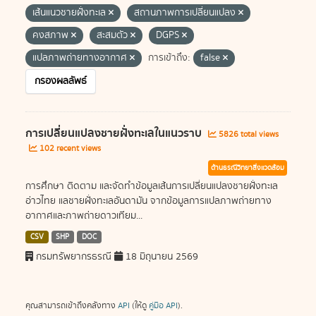
เส้นแนวชายฝั่งทะเล
สถานภาพการเปลี่ยนแปลง
คงสภาพ
สะสมตัว
DGPS
แปลภาพถ่ายทางอากาศ
การเข้าถึง:
false
กรองผลลัพธ์
การเปลี่ยนแปลงชายฝั่งทะเลในแนวราบ
5826 total views
102 recent views
ด้านธรณีวิทยาสิ่งแวดล้อม
การศึกษา ติดตาม และจัดทำข้อมูลเส้นการเปลี่ยนแปลงชายฝั่งทะเล
อ่าวไทย แลชายฝั่งทะเลอันดามัน จากข้อมูลการแปลภาพถ่ายทาง
อากาศและภาพถ่ายดาวเทียม...
CSV
SHP
DOC
กรมทรัพยากรธรณี
18 มิถุนายน 2569
คุณสามารถเข้าถึงคลังทาง
API
(ให้ดู
คู่มือ API
).