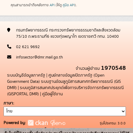
คุณสามารถเข้าถึงคลังทาง
API
(ให้ดู
คู่มือ API
).
กรมทรัพยากรธรณี กระทรวงทรัพยากรธรรมชาติและสิ่งแวดล้อม
75/10 ถ.พระรามที่6 แขวงทุ่งพญาไท เขตราชเทวี กทม. 10400
02 621 9692
infosector@dmr.mail.go.th
1970548
จำนวนผู้เข้าชม
ระบบบัญชีข้อมูลภาครัฐ
|
ศูนย์กลางข้อมูลเปิดภาครัฐ (Open
Government Data)
ระบบฐานข้อมลูภูมิสารสนเทศทรัพยากรธรณี (GIS
DMR)
|
ระบบภูมิสารสนเทศประยุกต์เพื่อการบริหารจัดการทรัพยากรธรณี
(GISPORTAL DMR)
|
คู่มือผู้ใช้งาน
ภาษา
Powered by:
รุ่นโปรแกรม: 3.0.0
สนับสนุนระบบ Thai-GDC โดย สำนักงานสถิติแห่งชาติ
วันที่: 2025-05-
x