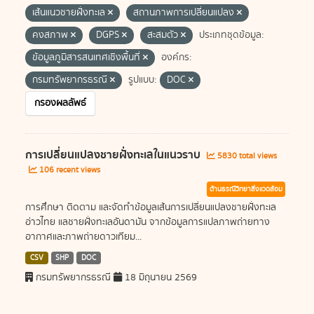
เส้นแนวชายฝั่งทะเล
สถานภาพการเปลี่ยนแปลง
คงสภาพ
DGPS
สะสมตัว
ประเภทชุดข้อมูล:
ข้อมูลภูมิสารสนเทศเชิงพื้นที่
องค์กร:
กรมทรัพยากรธรณี
รูปแบบ:
DOC
กรองผลลัพธ์
การเปลี่ยนแปลงชายฝั่งทะเลในแนวราบ
5830 total views
106 recent views
ด้านธรณีวิทยาสิ่งแวดล้อม
การศึกษา ติดตาม และจัดทำข้อมูลเส้นการเปลี่ยนแปลงชายฝั่งทะเล
อ่าวไทย แลชายฝั่งทะเลอันดามัน จากข้อมูลการแปลภาพถ่ายทาง
อากาศและภาพถ่ายดาวเทียม...
CSV
SHP
DOC
กรมทรัพยากรธรณี
18 มิถุนายน 2569