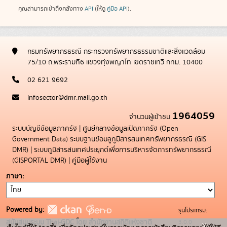
คุณสามารถเข้าถึงคลังทาง
API
(ให้ดู
คู่มือ API
).
กรมทรัพยากรธรณี กระทรวงทรัพยากรธรรมชาติและสิ่งแวดล้อม
75/10 ถ.พระรามที่6 แขวงทุ่งพญาไท เขตราชเทวี กทม. 10400
02 621 9692
infosector@dmr.mail.go.th
1964059
จำนวนผู้เข้าชม
ระบบบัญชีข้อมูลภาครัฐ
|
ศูนย์กลางข้อมูลเปิดภาครัฐ (Open
Government Data)
ระบบฐานข้อมลูภูมิสารสนเทศทรัพยากรธรณี (GIS
DMR)
|
ระบบภูมิสารสนเทศประยุกต์เพื่อการบริหารจัดการทรัพยากรธรณี
(GISPORTAL DMR)
|
คู่มือผู้ใช้งาน
ภาษา
Powered by:
รุ่นโปรแกรม:
3.0.0
สนับสนุนระบบ Thai-GDC โดย สำนักงานสถิติแห่งชาติ
x