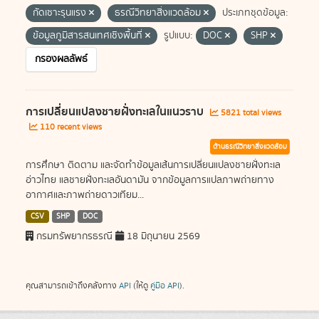
กัดเซาะรุนแรง
ธรณีวิทยาสิ่งแวดล้อม
ประเภทชุดข้อมูล:
ข้อมูลภูมิสารสนเทศเชิงพื้นที่
รูปแบบ:
DOC
SHP
กรองผลลัพธ์
การเปลี่ยนแปลงชายฝั่งทะเลในแนวราบ
5821 total views
110 recent views
ด้านธรณีวิทยาสิ่งแวดล้อม
การศึกษา ติดตาม และจัดทำข้อมูลเส้นการเปลี่ยนแปลงชายฝั่งทะเล
อ่าวไทย แลชายฝั่งทะเลอันดามัน จากข้อมูลการแปลภาพถ่ายทาง
อากาศและภาพถ่ายดาวเทียม...
CSV
SHP
DOC
กรมทรัพยากรธรณี
18 มิถุนายน 2569
คุณสามารถเข้าถึงคลังทาง
API
(ให้ดู
คู่มือ API
).