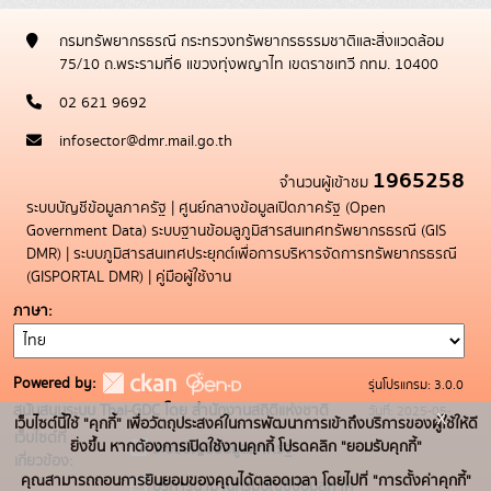
กรมทรัพยากรธรณี กระทรวงทรัพยากรธรรมชาติและสิ่งแวดล้อม
75/10 ถ.พระรามที่6 แขวงทุ่งพญาไท เขตราชเทวี กทม. 10400
02 621 9692
infosector@dmr.mail.go.th
1965258
จำนวนผู้เข้าชม
ระบบบัญชีข้อมูลภาครัฐ
|
ศูนย์กลางข้อมูลเปิดภาครัฐ (Open
Government Data)
ระบบฐานข้อมลูภูมิสารสนเทศทรัพยากรธรณี (GIS
DMR)
|
ระบบภูมิสารสนเทศประยุกต์เพื่อการบริหารจัดการทรัพยากรธรณี
(GISPORTAL DMR)
|
คู่มือผู้ใช้งาน
ภาษา
Powered by:
รุ่นโปรแกรม: 3.0.0
สนับสนุนระบบ Thai-GDC โดย สำนักงานสถิติแห่งชาติ
วันที่: 2025-05-
x
เว็บไซต์นี้ใช้ "คุกกี้" เพื่อวัตถุประสงค์ในการพัฒนาการเข้าถึงบริการของผู้ใช้ให้ดี
เว็บไซต์ที่
19
ยิ่งขึ้น หากต้องการเปิดใช้งานคุกกี้ โปรดคลิก "ยอมรับคุกกี้"
ระบบบัญชีข้อมูลภาครัฐ
เกี่ยวข้อง:
คุณสามารถถอนการยินยอมของคุณได้ตลอดเวลา โดยไปที่ "การตั้งค่าคุกกี้"
บริการนามานุกรมบัญชีข้อมูลภาค