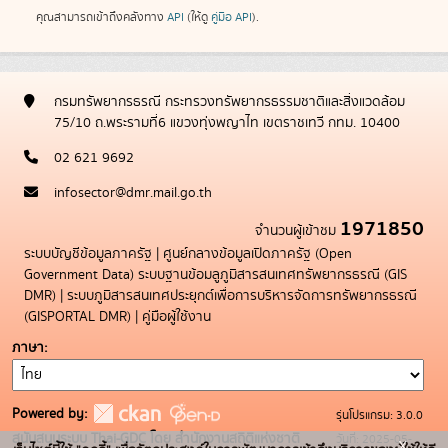
คุณสามารถเข้าถึงคลังทาง
API
(ให้ดู
คู่มือ API
).
กรมทรัพยากรธรณี กระทรวงทรัพยากรธรรมชาติและสิ่งแวดล้อม
75/10 ถ.พระรามที่6 แขวงทุ่งพญาไท เขตราชเทวี กทม. 10400
02 621 9692
infosector@dmr.mail.go.th
1971850
จำนวนผู้เข้าชม
ระบบบัญชีข้อมูลภาครัฐ
|
ศูนย์กลางข้อมูลเปิดภาครัฐ (Open
Government Data)
ระบบฐานข้อมลูภูมิสารสนเทศทรัพยากรธรณี (GIS
DMR)
|
ระบบภูมิสารสนเทศประยุกต์เพื่อการบริหารจัดการทรัพยากรธรณี
(GISPORTAL DMR)
|
คู่มือผู้ใช้งาน
ภาษา
Powered by:
รุ่นโปรแกรม: 3.0.0
สนับสนุนระบบ Thai-GDC โดย สำนักงานสถิติแห่งชาติ
วันที่: 2025-05-
x