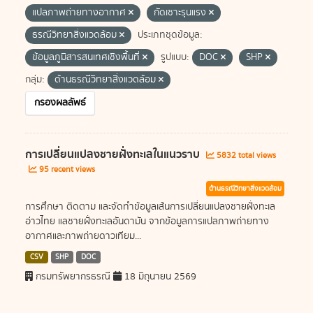
แปลภาพถ่ายทางอากาศ
กัดเซาะรุนแรง
ธรณีวิทยาสิ่งแวดล้อม
ประเภทชุดข้อมูล:
ข้อมูลภูมิสารสนเทศเชิงพื้นที่
รูปแบบ:
DOC
SHP
กลุ่ม:
ด้านธรณีวิทยาสิ่งแวดล้อม
กรองผลลัพธ์
การเปลี่ยนแปลงชายฝั่งทะเลในแนวราบ
5832 total views
95 recent views
ด้านธรณีวิทยาสิ่งแวดล้อม
การศึกษา ติดตาม และจัดทำข้อมูลเส้นการเปลี่ยนแปลงชายฝั่งทะเล
อ่าวไทย แลชายฝั่งทะเลอันดามัน จากข้อมูลการแปลภาพถ่ายทาง
อากาศและภาพถ่ายดาวเทียม...
CSV
SHP
DOC
กรมทรัพยากรธรณี
18 มิถุนายน 2569