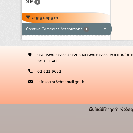
SHP
1
สัญญาอนุญาต
Creative Commons Attributions
x
1
กรมทรัพยากรธรณี กระทรวงทรัพยากรธรรมชาติและสิ่งแวด
กทม. 10400
02 621 9692
infosector@dmr.mail.go.th
เว็บไซต์นี้ใช้ "คุกกี้" เพื