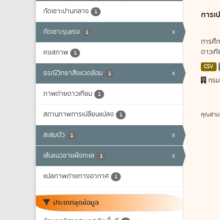
กัดเซาะปานกลาง
1
การเป
กัดเซาะรุนแรง
x
1
การศึก
ดาวเทีย
คงสภาพ
1
CSV
ธรณีวิทยาสิ่งแวดล้อม
x
1
กรม
ภาพถ่ายดาวเทียม
1
สถานภาพการเปลี่ยนแปลง
คุณสาม
1
สะสมตัว
x
1
เส้นแนวชายฝั่งทะเล
x
1
แปลภาพถ่ายทางอากาศ
1
ประเภทชุดข้อมูล