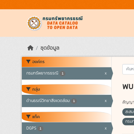
Skip to main content
ชุดข้อมูล
องค์กร
กรมทรัพยากรธรณี
x
1
พบ 
กลุ่ม
ด้านธรณีวิทยาสิ่งแวดล้อม
x
1
สัญญา
สะสม
แท็ค
กรม
DGPS
x
1