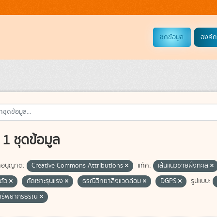
ชุดข้อมูล
องค์ก
1 ชุดข้อมูล
อนุญาต:
Creative Commons Attributions
แท็ค:
เส้นแนวชายฝั่งทะเล
ตัว
กัดเซาะรุนแรง
ธรณีวิทยาสิ่งแวดล้อม
DGPS
รูปแบบ:
ทรัพยากรธรณี