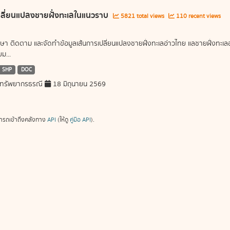
ลี่ยนแปลงชายฝั่งทะเลในแนวราบ
5821 total views
110 recent views
ษา ติดตาม และจัดทำข้อมูลเส้นการเปลี่ยนแปลงชายฝั่งทะเลอ่าวไทย แลชายฝั่งท
ม...
SHP
DOC
ทรัพยากรธรณี
18 มิถุนายน 2569
ารถเข้าถึงคลังทาง
API
(ให้ดู
คู่มือ API
).