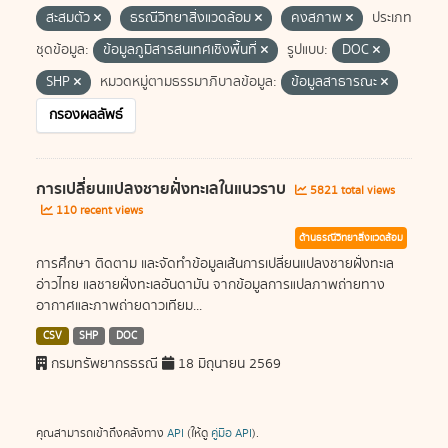
สะสมตัว
ธรณีวิทยาสิ่งแวดล้อม
คงสภาพ
ประเภท
ชุดข้อมูล:
ข้อมูลภูมิสารสนเทศเชิงพื้นที่
รูปแบบ:
DOC
SHP
หมวดหมู่ตามธรรมาภิบาลข้อมูล:
ข้อมูลสาธารณะ
กรองผลลัพธ์
การเปลี่ยนแปลงชายฝั่งทะเลในแนวราบ
5821 total views
110 recent views
ด้านธรณีวิทยาสิ่งแวดล้อม
การศึกษา ติดตาม และจัดทำข้อมูลเส้นการเปลี่ยนแปลงชายฝั่งทะเล
อ่าวไทย แลชายฝั่งทะเลอันดามัน จากข้อมูลการแปลภาพถ่ายทาง
อากาศและภาพถ่ายดาวเทียม...
CSV
SHP
DOC
กรมทรัพยากรธรณี
18 มิถุนายน 2569
คุณสามารถเข้าถึงคลังทาง
API
(ให้ดู
คู่มือ API
).