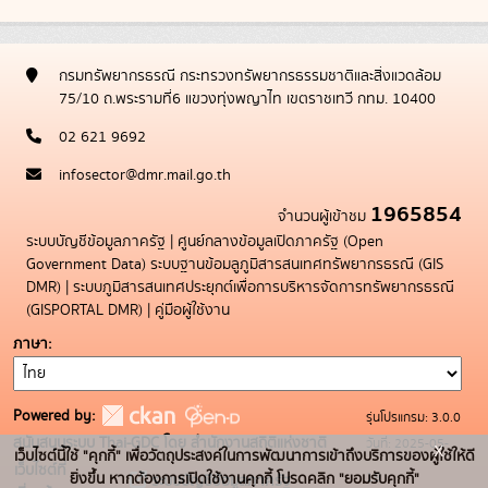
กรมทรัพยากรธรณี กระทรวงทรัพยากรธรรมชาติและสิ่งแวดล้อม
75/10 ถ.พระรามที่6 แขวงทุ่งพญาไท เขตราชเทวี กทม. 10400
02 621 9692
infosector@dmr.mail.go.th
1965854
จำนวนผู้เข้าชม
ระบบบัญชีข้อมูลภาครัฐ
|
ศูนย์กลางข้อมูลเปิดภาครัฐ (Open
Government Data)
ระบบฐานข้อมลูภูมิสารสนเทศทรัพยากรธรณี (GIS
DMR)
|
ระบบภูมิสารสนเทศประยุกต์เพื่อการบริหารจัดการทรัพยากรธรณี
(GISPORTAL DMR)
|
คู่มือผู้ใช้งาน
ภาษา
Powered by:
รุ่นโปรแกรม: 3.0.0
สนับสนุนระบบ Thai-GDC โดย สำนักงานสถิติแห่งชาติ
วันที่: 2025-05-
x
เว็บไซต์นี้ใช้ "คุกกี้" เพื่อวัตถุประสงค์ในการพัฒนาการเข้าถึงบริการของผู้ใช้ให้ดี
เว็บไซต์ที่
19
ยิ่งขึ้น หากต้องการเปิดใช้งานคุกกี้ โปรดคลิก "ยอมรับคุกกี้"
ระบบบัญชีข้อมูลภาครัฐ