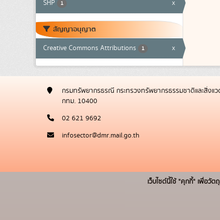
SHP
x
1
สัญญาอนุญาต
Creative Commons Attributions
x
1
กรมทรัพยากรธรณี กระทรวงทรัพยากรธรรมชาติและสิ่งแวด
กทม. 10400
02 621 9692
infosector@dmr.mail.go.th
เว็บไซต์นี้ใช้ "คุกกี้" เพื