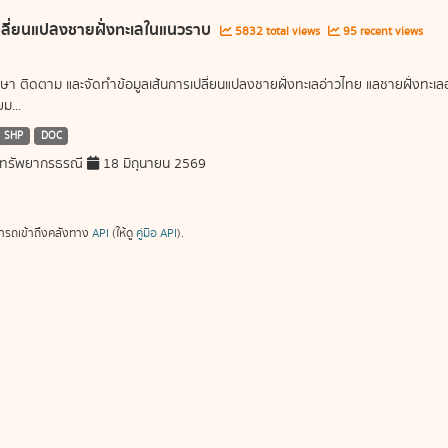
ลี่ยนแปลงชายฝั่งทะเลในแนวราบ
5832 total views
95 recent views
ษา ติดตาม และจัดทำข้อมูลเส้นการเปลี่ยนแปลงชายฝั่งทะเลอ่าวไทย แลชายฝั่งท
ม...
SHP
DOC
ทรัพยากรธรณี
18 มิถุนายน 2569
ารถเข้าถึงคลังทาง
API
(ให้ดู
คู่มือ API
).