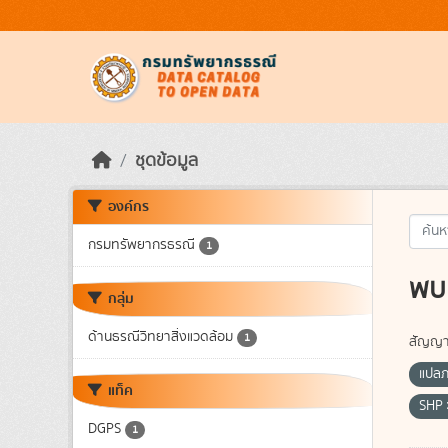
Skip to main content
ชุดข้อมูล
องค์กร
กรมทรัพยากรธรณี
1
พบ 
กลุ่ม
ด้านธรณีวิทยาสิ่งแวดล้อม
1
สัญญา
แปล
แท็ค
SHP
DGPS
1