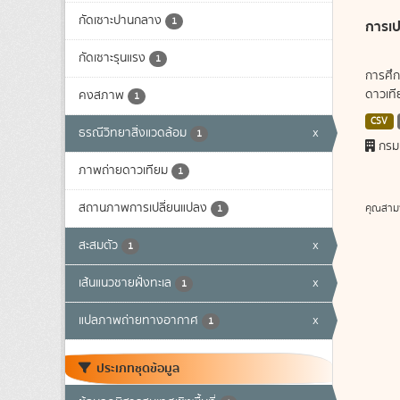
กัดเซาะปานกลาง
1
การเป
กัดเซาะรุนแรง
1
การศึก
ดาวเทีย
คงสภาพ
1
CSV
ธรณีวิทยาสิ่งแวดล้อม
x
1
กรม
ภาพถ่ายดาวเทียม
1
สถานภาพการเปลี่ยนแปลง
คุณสาม
1
สะสมตัว
x
1
เส้นแนวชายฝั่งทะเล
x
1
แปลภาพถ่ายทางอากาศ
x
1
ประเภทชุดข้อมูล