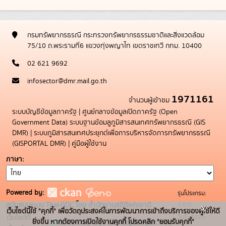
กรมทรัพยากรธรณี กระทรวงทรัพยากรธรรมชาติและสิ่งแวดล้อม
75/10 ถ.พระรามที่6 แขวงทุ่งพญาไท เขตราชเทวี กทม. 10400
02 621 9692
infosector@dmr.mail.go.th
1971161
จำนวนผู้เข้าชม
ระบบบัญชีข้อมูลภาครัฐ
|
ศูนย์กลางข้อมูลเปิดภาครัฐ (Open
Government Data)
ระบบฐานข้อมลูภูมิสารสนเทศทรัพยากรธรณี (GIS
DMR)
|
ระบบภูมิสารสนเทศประยุกต์เพื่อการบริหารจัดการทรัพยากรธรณี
(GISPORTAL DMR)
|
คู่มือผู้ใช้งาน
ภาษา
Powered by:
รุ่นโปรแกรม:
3.0.0
สนับสนุนระบบ Thai-GDC โดย สำนักงานสถิติแห่งชาติ
x
เว็บไซต์นี้ใช้ "คุกกี้" เพื่อวัตถุประสงค์ในการพัฒนาการเข้าถึงบริการของผู้ใช้ให้ดี
วันที่: 2025-
เว็บไซต์ที่
ยิ่งขึ้น หากต้องการเปิดใช้งานคุกกี้ โปรดคลิก "ยอมรับคุกกี้"
ระบบบัญชีข้อมูลภาครัฐ