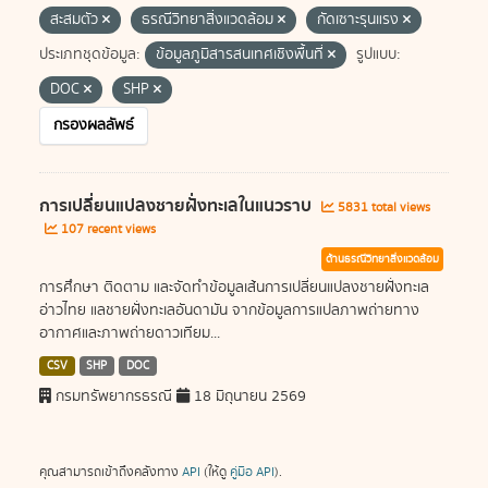
สะสมตัว
ธรณีวิทยาสิ่งแวดล้อม
กัดเซาะรุนแรง
ประเภทชุดข้อมูล:
ข้อมูลภูมิสารสนเทศเชิงพื้นที่
รูปแบบ:
DOC
SHP
กรองผลลัพธ์
การเปลี่ยนแปลงชายฝั่งทะเลในแนวราบ
5831 total views
107 recent views
ด้านธรณีวิทยาสิ่งแวดล้อม
การศึกษา ติดตาม และจัดทำข้อมูลเส้นการเปลี่ยนแปลงชายฝั่งทะเล
อ่าวไทย แลชายฝั่งทะเลอันดามัน จากข้อมูลการแปลภาพถ่ายทาง
อากาศและภาพถ่ายดาวเทียม...
CSV
SHP
DOC
กรมทรัพยากรธรณี
18 มิถุนายน 2569
คุณสามารถเข้าถึงคลังทาง
API
(ให้ดู
คู่มือ API
).