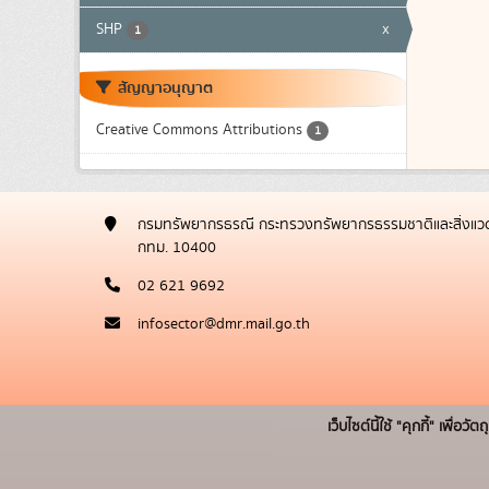
SHP
x
1
สัญญาอนุญาต
Creative Commons Attributions
1
กรมทรัพยากรธรณี กระทรวงทรัพยากรธรรมชาติและสิ่งแวด
กทม. 10400
02 621 9692
infosector@dmr.mail.go.th
เว็บไซต์นี้ใช้ "คุกกี้" เพื