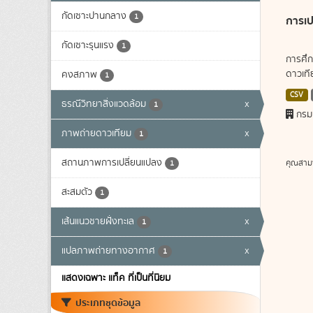
กัดเซาะปานกลาง
1
การเป
กัดเซาะรุนแรง
1
การศึก
ดาวเทีย
คงสภาพ
1
CSV
ธรณีวิทยาสิ่งแวดล้อม
x
1
กรม
ภาพถ่ายดาวเทียม
x
1
สถานภาพการเปลี่ยนแปลง
คุณสาม
1
สะสมตัว
1
เส้นแนวชายฝั่งทะเล
x
1
แปลภาพถ่ายทางอากาศ
x
1
แสดงเฉพาะ แท็ค ที่เป็นที่นิยม
ประเภทชุดข้อมูล