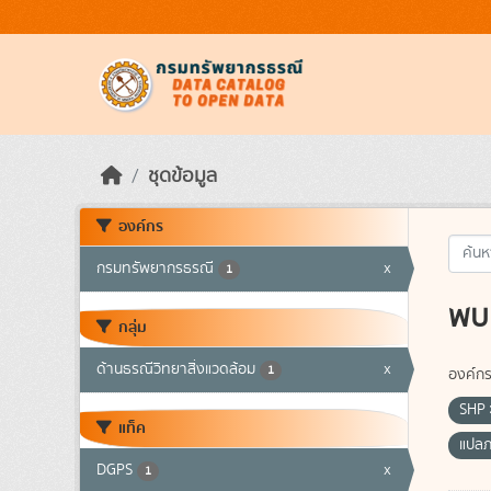
Skip to main content
ชุดข้อมูล
องค์กร
กรมทรัพยากรธรณี
x
1
พบ 
กลุ่ม
ด้านธรณีวิทยาสิ่งแวดล้อม
x
1
องค์กร
SHP
แท็ค
แปล
DGPS
x
1