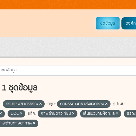
ชุดข้อมูล
องค์ก
1 ชุดข้อมูล
:
กรมทรัพยากรธรณี
กลุ่ม:
ด้านธรณีวิทยาสิ่งแวดล้อม
รูปแบบ:
DOC
แท็ค:
ภาพถ่ายดาวเทียม
เส้นแนวชายฝั่งทะเล
ธรณี
ภาพถ่ายทางอากาศ