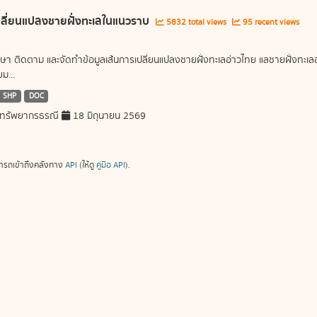
ลี่ยนแปลงชายฝั่งทะเลในแนวราบ
5832 total views
95 recent views
ษา ติดตาม และจัดทำข้อมูลเส้นการเปลี่ยนแปลงชายฝั่งทะเลอ่าวไทย แลชายฝั่งท
ม...
SHP
DOC
ทรัพยากรธรณี
18 มิถุนายน 2569
ารถเข้าถึงคลังทาง
API
(ให้ดู
คู่มือ API
).