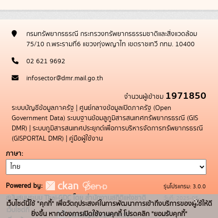
กรมทรัพยากรธรณี กระทรวงทรัพยากรธรรมชาติและสิ่งแวดล้อม
75/10 ถ.พระรามที่6 แขวงทุ่งพญาไท เขตราชเทวี กทม. 10400
02 621 9692
infosector@dmr.mail.go.th
1971850
จำนวนผู้เข้าชม
ระบบบัญชีข้อมูลภาครัฐ
|
ศูนย์กลางข้อมูลเปิดภาครัฐ (Open
Government Data)
ระบบฐานข้อมลูภูมิสารสนเทศทรัพยากรธรณี (GIS
DMR)
|
ระบบภูมิสารสนเทศประยุกต์เพื่อการบริหารจัดการทรัพยากรธรณี
(GISPORTAL DMR)
|
คู่มือผู้ใช้งาน
ภาษา
Powered by:
รุ่นโปรแกรม: 3.0.0
สนับสนุนระบบ Thai-GDC โดย สำนักงานสถิติแห่งชาติ
วันที่: 2025-05-
x
เว็บไซต์นี้ใช้ "คุกกี้" เพื่อวัตถุประสงค์ในการพัฒนาการเข้าถึงบริการของผู้ใช้ให้ดี
เว็บไซต์ที่
19
ยิ่งขึ้น หากต้องการเปิดใช้งานคุกกี้ โปรดคลิก "ยอมรับคุกกี้"
ระบบบัญชีข้อมูลภาครัฐ