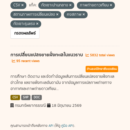
CSV
แท็ค:
กัดเซาะปานกลาง
ภาพถ่ายดาวเทียม
สถานภาพการเปลี่ยนแปลง
คงสภาพ
กัดเซาะรุนแรง
กรองผลลัพธ์
การเปลี่ยนแปลงชายฝั่งทะเลในแนวราบ
5832 total views
95 recent views
ด้านธรณีวิทยาสิ่งแวดล้อม
การศึกษา ติดตาม และจัดทำข้อมูลเส้นการเปลี่ยนแปลงชายฝั่งทะเล
อ่าวไทย แลชายฝั่งทะเลอันดามัน จากข้อมูลการแปลภาพถ่ายทาง
อากาศและภาพถ่ายดาวเทียม...
CSV
SHP
DOC
กรมทรัพยากรธรณี
18 มิถุนายน 2569
คุณสามารถเข้าถึงคลังทาง
API
(ให้ดู
คู่มือ API
).