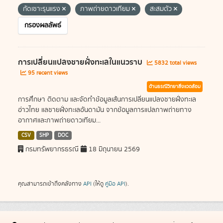
กัดเซาะรุนแรง
ภาพถ่ายดาวเทียม
สะสมตัว
กรองผลลัพธ์
การเปลี่ยนแปลงชายฝั่งทะเลในแนวราบ
5832 total views
95 recent views
ด้านธรณีวิทยาสิ่งแวดล้อม
การศึกษา ติดตาม และจัดทำข้อมูลเส้นการเปลี่ยนแปลงชายฝั่งทะเล
อ่าวไทย แลชายฝั่งทะเลอันดามัน จากข้อมูลการแปลภาพถ่ายทาง
อากาศและภาพถ่ายดาวเทียม...
CSV
SHP
DOC
กรมทรัพยากรธรณี
18 มิถุนายน 2569
คุณสามารถเข้าถึงคลังทาง
API
(ให้ดู
คู่มือ API
).