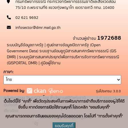
กรมทรัพยากรธรณี กระทรวงทรัพยากรธรรมชาติและสิ่งแวดล้อม
75/10 ถ.พระรามที่6 แขวงทุ่งพญาไท เขตราชเทวี กทม. 10400
02 621 9692
infosector@dmr.mail.go.th
1972688
จำนวนผู้เข้าชม
ระบบบัญชีข้อมูลภาครัฐ
|
ศูนย์กลางข้อมูลเปิดภาครัฐ (Open
Government Data)
ระบบฐานข้อมลูภูมิสารสนเทศทรัพยากรธรณี (GIS
DMR)
|
ระบบภูมิสารสนเทศประยุกต์เพื่อการบริหารจัดการทรัพยากรธรณี
(GISPORTAL DMR)
|
คู่มือผู้ใช้งาน
ภาษา
Powered by:
รุ่นโปรแกรม: 3.0.0
สนับสนุนระบบ Thai-GDC โดย สำนักงานสถิติแห่งชาติ
วันที่: 2025-05-
x
เว็บไซต์นี้ใช้ "คุกกี้" เพื่อวัตถุประสงค์ในการพัฒนาการเข้าถึงบริการของผู้ใช้ให้ดี
เว็บไซต์ที่
19
ยิ่งขึ้น หากต้องการเปิดใช้งานคุกกี้ โปรดคลิก "ยอมรับคุกกี้"
ระบบบัญชีข้อมูลภาครัฐ
เกี่ยวข้อง:
คุณสามารถถอนการยินยอมของคุณได้ตลอดเวลา โดยไปที่ "การตั้งค่าคุกกี้"
บริการนามานุกรมบัญชีข้อมูลภาค
รัฐ
ยอมรับคุกกี้