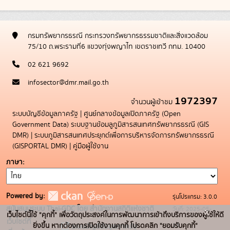
กรมทรัพยากรธรณี กระทรวงทรัพยากรธรรมชาติและสิ่งแวดล้อม
75/10 ถ.พระรามที่6 แขวงทุ่งพญาไท เขตราชเทวี กทม. 10400
02 621 9692
infosector@dmr.mail.go.th
1972397
จำนวนผู้เข้าชม
ระบบบัญชีข้อมูลภาครัฐ
|
ศูนย์กลางข้อมูลเปิดภาครัฐ (Open
Government Data)
ระบบฐานข้อมลูภูมิสารสนเทศทรัพยากรธรณี (GIS
DMR)
|
ระบบภูมิสารสนเทศประยุกต์เพื่อการบริหารจัดการทรัพยากรธรณี
(GISPORTAL DMR)
|
คู่มือผู้ใช้งาน
ภาษา
Powered by:
รุ่นโปรแกรม: 3.0.0
สนับสนุนระบบ Thai-GDC โดย สำนักงานสถิติแห่งชาติ
วันที่: 2025-05-
x
เว็บไซต์นี้ใช้ "คุกกี้" เพื่อวัตถุประสงค์ในการพัฒนาการเข้าถึงบริการของผู้ใช้ให้ดี
เว็บไซต์ที่
19
ยิ่งขึ้น หากต้องการเปิดใช้งานคุกกี้ โปรดคลิก "ยอมรับคุกกี้"
ระบบบัญชีข้อมูลภาครัฐ