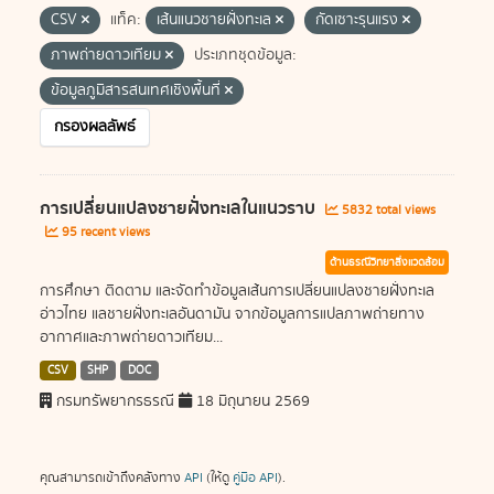
CSV
แท็ค:
เส้นแนวชายฝั่งทะเล
กัดเซาะรุนแรง
ภาพถ่ายดาวเทียม
ประเภทชุดข้อมูล:
ข้อมูลภูมิสารสนเทศเชิงพื้นที่
กรองผลลัพธ์
การเปลี่ยนแปลงชายฝั่งทะเลในแนวราบ
5832 total views
95 recent views
ด้านธรณีวิทยาสิ่งแวดล้อม
การศึกษา ติดตาม และจัดทำข้อมูลเส้นการเปลี่ยนแปลงชายฝั่งทะเล
อ่าวไทย แลชายฝั่งทะเลอันดามัน จากข้อมูลการแปลภาพถ่ายทาง
อากาศและภาพถ่ายดาวเทียม...
CSV
SHP
DOC
กรมทรัพยากรธรณี
18 มิถุนายน 2569
คุณสามารถเข้าถึงคลังทาง
API
(ให้ดู
คู่มือ API
).