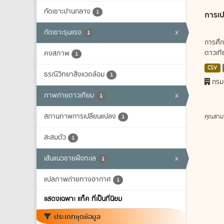
กัดเซาะปานกลาง
1
การเป
กัดเซาะรุนแรง
x
1
การศึก
ดาวเทีย
คงสภาพ
1
CSV
ธรณีวิทยาสิ่งแวดล้อม
1
กรม
ภาพถ่ายดาวเทียม
x
1
สถานภาพการเปลี่ยนแปลง
คุณสาม
1
สะสมตัว
1
เส้นแนวชายฝั่งทะเล
x
1
แปลภาพถ่ายทางอากาศ
1
แสดงเฉพาะ แท็ค ที่เป็นที่นิยม
ประเภทชุดข้อมูล