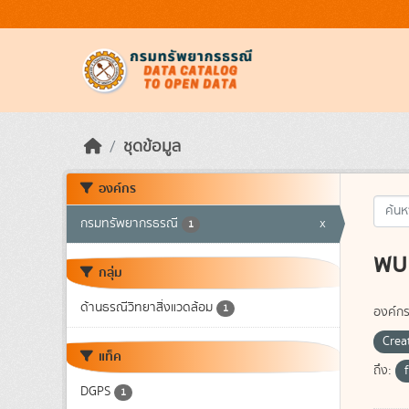
Skip to main content
ชุดข้อมูล
องค์กร
กรมทรัพยากรธรณี
x
1
พบ 
กลุ่ม
ด้านธรณีวิทยาสิ่งแวดล้อม
1
องค์กร
Crea
แท็ค
ถึง:
DGPS
1