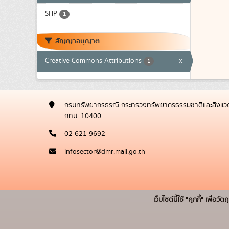
SHP
1
สัญญาอนุญาต
Creative Commons Attributions
x
1
กรมทรัพยากรธรณี กระทรวงทรัพยากรธรรมชาติและสิ่งแวด
กทม. 10400
02 621 9692
infosector@dmr.mail.go.th
เว็บไซต์นี้ใช้ "คุกกี้" เพื