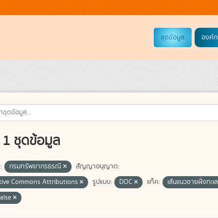
ชุดข้อมูล
องค์ก
1 ชุดข้อมูล
:
กรมทรัพยากรธรณี
สัญญาอนุญาต:
tive Commons Attributions
รูปแบบ:
DOC
แท็ค:
เส้นแนวชายฝั่งทะเ
false