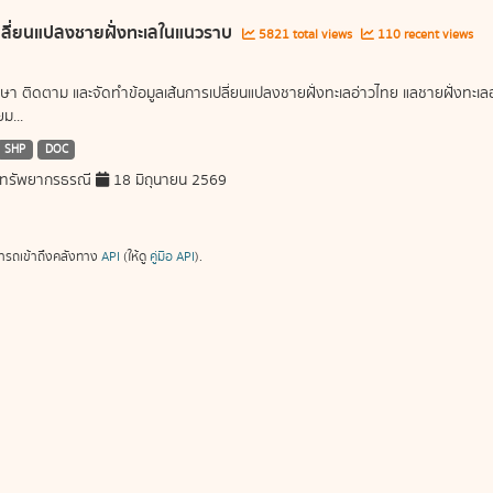
ลี่ยนแปลงชายฝั่งทะเลในแนวราบ
5821 total views
110 recent views
ษา ติดตาม และจัดทำข้อมูลเส้นการเปลี่ยนแปลงชายฝั่งทะเลอ่าวไทย แลชายฝั่งท
ม...
SHP
DOC
ทรัพยากรธรณี
18 มิถุนายน 2569
ารถเข้าถึงคลังทาง
API
(ให้ดู
คู่มือ API
).