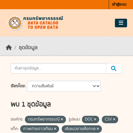
Skip to main content
เข้าสู่ระบบ
ชุดข้อมูล
เรียงโดย
พบ 1 ชุดข้อมูล
องค์กร:
กรมทรัพยากรธรณี
รูปแบบ:
DOC
CSV
แท็ค:
ภาพถ่ายดาวเทียม
เส้นแนวชายฝั่งทะเล