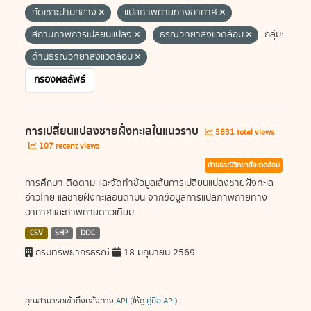
กัดเซาะปานกลาง
แปลภาพถ่ายทางอากาศ
สถานภาพการเปลี่ยนแปลง
ธรณีวิทยาสิ่งแวดล้อม
กลุ่ม:
ด้านธรณีวิทยาสิ่งแวดล้อม
กรองผลลัพธ์
การเปลี่ยนแปลงชายฝั่งทะเลในแนวราบ
5831 total views
107 recent views
ด้านธรณีวิทยาสิ่งแวดล้อม
การศึกษา ติดตาม และจัดทำข้อมูลเส้นการเปลี่ยนแปลงชายฝั่งทะเล
อ่าวไทย แลชายฝั่งทะเลอันดามัน จากข้อมูลการแปลภาพถ่ายทาง
อากาศและภาพถ่ายดาวเทียม...
CSV
SHP
DOC
กรมทรัพยากรธรณี
18 มิถุนายน 2569
คุณสามารถเข้าถึงคลังทาง
API
(ให้ดู
คู่มือ API
).