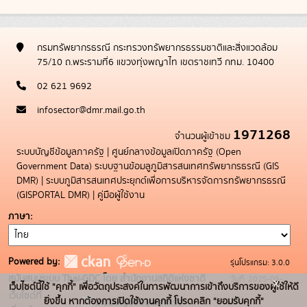
กรมทรัพยากรธรณี กระทรวงทรัพยากรธรรมชาติและสิ่งแวดล้อม
75/10 ถ.พระรามที่6 แขวงทุ่งพญาไท เขตราชเทวี กทม. 10400
02 621 9692
infosector@dmr.mail.go.th
1971268
จำนวนผู้เข้าชม
ระบบบัญชีข้อมูลภาครัฐ
|
ศูนย์กลางข้อมูลเปิดภาครัฐ (Open
Government Data)
ระบบฐานข้อมลูภูมิสารสนเทศทรัพยากรธรณี (GIS
DMR)
|
ระบบภูมิสารสนเทศประยุกต์เพื่อการบริหารจัดการทรัพยากรธรณี
(GISPORTAL DMR)
|
คู่มือผู้ใช้งาน
ภาษา
Powered by:
รุ่นโปรแกรม: 3.0.0
สนับสนุนระบบ Thai-GDC โดย สำนักงานสถิติแห่งชาติ
วันที่: 2025-05-
x
เว็บไซต์นี้ใช้ "คุกกี้" เพื่อวัตถุประสงค์ในการพัฒนาการเข้าถึงบริการของผู้ใช้ให้ดี
เว็บไซต์ที่
19
ยิ่งขึ้น หากต้องการเปิดใช้งานคุกกี้ โปรดคลิก "ยอมรับคุกกี้"
ระบบบัญชีข้อมูลภาครัฐ