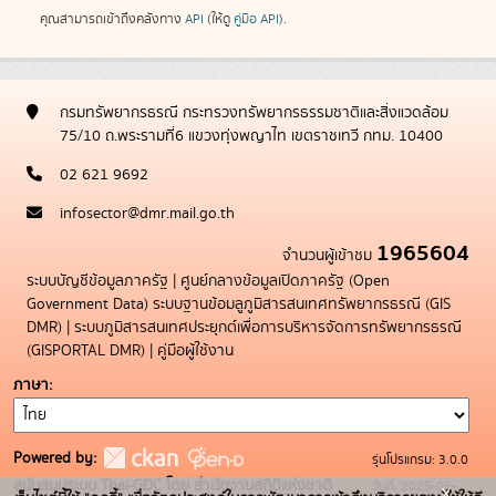
คุณสามารถเข้าถึงคลังทาง
API
(ให้ดู
คู่มือ API
).
กรมทรัพยากรธรณี กระทรวงทรัพยากรธรรมชาติและสิ่งแวดล้อม
75/10 ถ.พระรามที่6 แขวงทุ่งพญาไท เขตราชเทวี กทม. 10400
02 621 9692
infosector@dmr.mail.go.th
1965604
จำนวนผู้เข้าชม
ระบบบัญชีข้อมูลภาครัฐ
|
ศูนย์กลางข้อมูลเปิดภาครัฐ (Open
Government Data)
ระบบฐานข้อมลูภูมิสารสนเทศทรัพยากรธรณี (GIS
DMR)
|
ระบบภูมิสารสนเทศประยุกต์เพื่อการบริหารจัดการทรัพยากรธรณี
(GISPORTAL DMR)
|
คู่มือผู้ใช้งาน
ภาษา
Powered by:
รุ่นโปรแกรม: 3.0.0
สนับสนุนระบบ Thai-GDC โดย สำนักงานสถิติแห่งชาติ
วันที่: 2025-05-
x