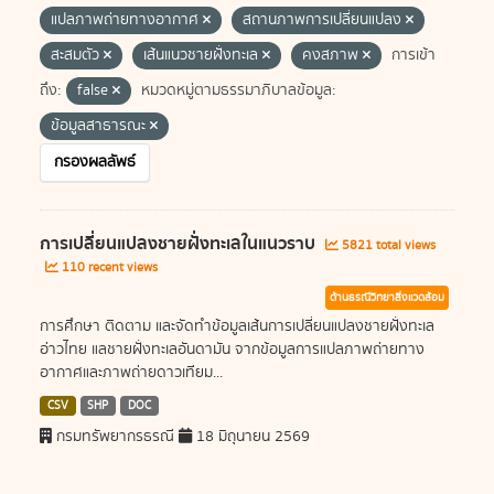
แปลภาพถ่ายทางอากาศ
สถานภาพการเปลี่ยนแปลง
สะสมตัว
เส้นแนวชายฝั่งทะเล
คงสภาพ
การเข้า
ถึง:
false
หมวดหมู่ตามธรรมาภิบาลข้อมูล:
ข้อมูลสาธารณะ
กรองผลลัพธ์
การเปลี่ยนแปลงชายฝั่งทะเลในแนวราบ
5821 total views
110 recent views
ด้านธรณีวิทยาสิ่งแวดล้อม
การศึกษา ติดตาม และจัดทำข้อมูลเส้นการเปลี่ยนแปลงชายฝั่งทะเล
อ่าวไทย แลชายฝั่งทะเลอันดามัน จากข้อมูลการแปลภาพถ่ายทาง
อากาศและภาพถ่ายดาวเทียม...
CSV
SHP
DOC
กรมทรัพยากรธรณี
18 มิถุนายน 2569