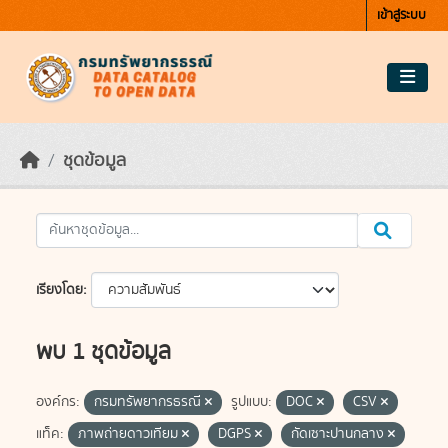
Skip to main content
เข้าสู่ระบบ
ชุดข้อมูล
เรียงโดย
พบ 1 ชุดข้อมูล
องค์กร:
กรมทรัพยากรธรณี
รูปแบบ:
DOC
CSV
แท็ค:
ภาพถ่ายดาวเทียม
DGPS
กัดเซาะปานกลาง