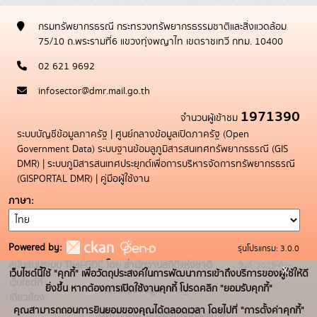
กรมทรัพยากรธรณี กระทรวงทรัพยากรธรรมชาติและสิ่งแวดล้อม
75/10 ถ.พระรามที่6 แขวงทุ่งพญาไท เขตราชเทวี กทม. 10400
02 621 9692
infosector@dmr.mail.go.th
1971390
จำนวนผู้เข้าชม
ระบบบัญชีข้อมูลภาครัฐ
|
ศูนย์กลางข้อมูลเปิดภาครัฐ (Open
Government Data)
ระบบฐานข้อมลูภูมิสารสนเทศทรัพยากรธรณี (GIS
DMR)
|
ระบบภูมิสารสนเทศประยุกต์เพื่อการบริหารจัดการทรัพยากรธรณี
(GISPORTAL DMR)
|
คู่มือผู้ใช้งาน
ภาษา
Powered by:
รุ่นโปรแกรม: 3.0.0
สนับสนุนระบบ Thai-GDC โดย สำนักงานสถิติแห่งชาติ
วันที่: 2025-05-
x
เว็บไซต์นี้ใช้ "คุกกี้" เพื่อวัตถุประสงค์ในการพัฒนาการเข้าถึงบริการของผู้ใช้ให้ดี
เว็บไซต์ที่
19
ยิ่งขึ้น หากต้องการเปิดใช้งานคุกกี้ โปรดคลิก "ยอมรับคุกกี้"
ระบบบัญชีข้อมูลภาครัฐ
เกี่ยวข้อง:
คุณสามารถถอนการยินยอมของคุณได้ตลอดเวลา โดยไปที่ "การตั้งค่าคุกกี้"
บริการนามานุกรมบัญชีข้อมูลภาค