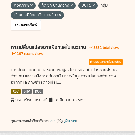
คงสภาพ
กัดเซาะปานกลาง
DGPS
กลุ่ม:
ด้านธรณีวิทยาสิ่งแวดล้อม
กรองผลลัพธ์
การเปลี่ยนแปลงชายฝั่งทะเลในแนวราบ
5831 total views
107 recent views
ด้านธรณีวิทยาสิ่งแวดล้อม
การศึกษา ติดตาม และจัดทำข้อมูลเส้นการเปลี่ยนแปลงชายฝั่งทะเล
อ่าวไทย แลชายฝั่งทะเลอันดามัน จากข้อมูลการแปลภาพถ่ายทาง
อากาศและภาพถ่ายดาวเทียม...
CSV
SHP
DOC
กรมทรัพยากรธรณี
18 มิถุนายน 2569
คุณสามารถเข้าถึงคลังทาง
API
(ให้ดู
คู่มือ API
).