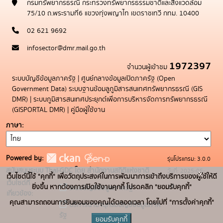
กรมทรัพยากรธรณี กระทรวงทรัพยากรธรรมชาติและสิ่งแวดล้อม
75/10 ถ.พระรามที่6 แขวงทุ่งพญาไท เขตราชเทวี กทม. 10400
02 621 9692
infosector@dmr.mail.go.th
1972397
จำนวนผู้เข้าชม
ระบบบัญชีข้อมูลภาครัฐ
|
ศูนย์กลางข้อมูลเปิดภาครัฐ (Open
Government Data)
ระบบฐานข้อมลูภูมิสารสนเทศทรัพยากรธรณี (GIS
DMR)
|
ระบบภูมิสารสนเทศประยุกต์เพื่อการบริหารจัดการทรัพยากรธรณี
(GISPORTAL DMR)
|
คู่มือผู้ใช้งาน
ภาษา
Powered by:
รุ่นโปรแกรม: 3.0.0
สนับสนุนระบบ Thai-GDC โดย สำนักงานสถิติแห่งชาติ
วันที่: 2025-05-
x
เว็บไซต์นี้ใช้ "คุกกี้" เพื่อวัตถุประสงค์ในการพัฒนาการเข้าถึงบริการของผู้ใช้ให้ดี
เว็บไซต์ที่
19
ยิ่งขึ้น หากต้องการเปิดใช้งานคุกกี้ โปรดคลิก "ยอมรับคุกกี้"
ระบบบัญชีข้อมูลภาครัฐ
เกี่ยวข้อง:
คุณสามารถถอนการยินยอมของคุณได้ตลอดเวลา โดยไปที่ "การตั้งค่าคุกกี้"
บริการนามานุกรมบัญชีข้อมูลภาค
รัฐ
ยอมรับคุกกี้