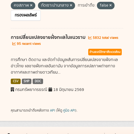
คงสภาพ
กัดเซาะปานกลาง
การเข้าถึง:
false
กรองผลลัพธ์
การเปลี่ยนแปลงชายฝั่งทะเลในแนวราบ
5832 total views
95 recent views
ด้านธรณีวิทยาสิ่งแวดล้อม
การศึกษา ติดตาม และจัดทำข้อมูลเส้นการเปลี่ยนแปลงชายฝั่งทะเล
อ่าวไทย แลชายฝั่งทะเลอันดามัน จากข้อมูลการแปลภาพถ่ายทาง
อากาศและภาพถ่ายดาวเทียม...
CSV
SHP
DOC
กรมทรัพยากรธรณี
18 มิถุนายน 2569
คุณสามารถเข้าถึงคลังทาง
API
(ให้ดู
คู่มือ API
).