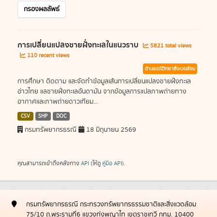
กรองผลลัพธ์
การเปลี่ยนแปลงชายฝั่งทะเลในแนวราบ
5821 total views
110 recent views
ด้านธรณีวิทยาสิ่งแวดล้อม
การศึกษา ติดตาม และจัดทำข้อมูลเส้นการเปลี่ยนแปลงชายฝั่งทะเล
อ่าวไทย แลชายฝั่งทะเลอันดามัน จากข้อมูลการแปลภาพถ่ายทาง
อากาศและภาพถ่ายดาวเทียม...
CSV
SHP
DOC
กรมทรัพยากรธรณี
18 มิถุนายน 2569
คุณสามารถเข้าถึงคลังทาง
API
(ให้ดู
คู่มือ API
).
กรมทรัพยากรธรณี กระทรวงทรัพยากรธรรมชาติและสิ่งแวดล้อม
75/10 ถ.พระรามที่6 แขวงทุ่งพญาไท เขตราชเทวี กทม. 10400