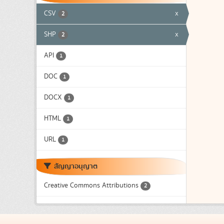
CSV
x
2
SHP
x
2
API
1
DOC
1
DOCX
1
HTML
1
URL
1
สัญญาอนุญาต
Creative Commons Attributions
2