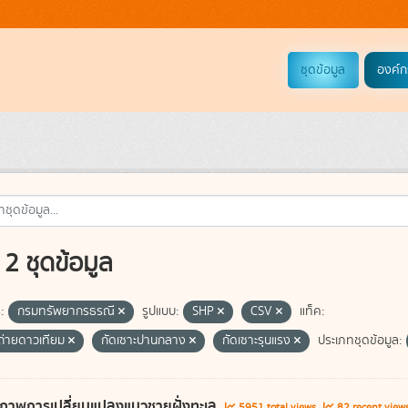
ชุดข้อมูล
องค์ก
2 ชุดข้อมูล
:
กรมทรัพยากรธรณี
รูปแบบ:
SHP
CSV
แท็ค:
่ายดาวเทียม
กัดเซาะปานกลาง
กัดเซาะรุนแรง
ประเภทชุดข้อมูล:
ภาพการเปลี่ยนแปลงแนวชายฝั่งทะเล
5951 total views
82 recent view