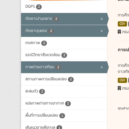
DGPS
2
การศึก
กัดเซาะปานกลาง
x
2
CSV
กัดเซาะรุนแรง
x
2
กรม
คงสภาพ
2
การเป
ธรณีวิทยาสิ่งแวดล้อม
2
การศึก
ภาพถ่ายดาวเทียม
x
2
ดาวเทีย
สถานภาพการเปลี่ยนแปลง
2
CSV
กรม
สะสมตัว
2
แปลภาพถ่ายทางอากาศ
2
คุณสาม
พื้นที่การเปลี่ยนแปลง
1
เส้นแนวชายฝั่งทะเล
1