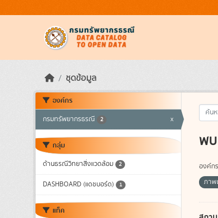
Skip to main content
ชุดข้อมูล
องค์กร
กรมทรัพยากรธรณี
x
2
พบ 
กลุ่ม
ด้านธรณีวิทยาสิ่งแวดล้อม
2
องค์กร
ภาพถ
DASHBOARD (แดชบอร์ด)
1
แท็ค
สถาน