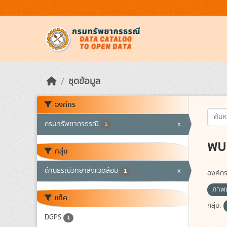
Skip to main content
ชุดข้อมูล
องค์กร
กรมทรัพยากรธรณี
x
1
พบ 
กลุ่ม
ด้านธรณีวิทยาสิ่งแวดล้อม
x
1
องค์กร
ภาพถ
แท็ค
กลุ่ม:
DGPS
1