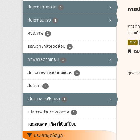
กัดเซาะปานกลาง
x
1
การเป
กัดเซาะรุนแรง
x
1
การศึก
ดาวเทีย
คงสภาพ
1
CSV
ธรณีวิทยาสิ่งแวดล้อม
1
กรม
ภาพถ่ายดาวเทียม
x
1
สถานภาพการเปลี่ยนแปลง
คุณสาม
1
สะสมตัว
1
เส้นแนวชายฝั่งทะเล
x
1
แปลภาพถ่ายทางอากาศ
1
แสดงเฉพาะ แท็ค ที่เป็นที่นิยม
ประเภทชุดข้อมูล