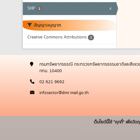
SHP
x
1
สัญญาอนุญาต
Creative Commons Attributions
1
กรมทรัพยากรธรณี กระทรวงทรัพยากรธรรมชาติและสิ่งแวด
กทม. 10400
02 621 9692
infosector@dmr.mail.go.th
เว็บไซต์นี้ใช้ "คุกกี้" เพื