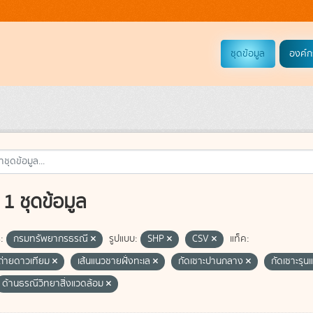
ชุดข้อมูล
องค์ก
1 ชุดข้อมูล
:
กรมทรัพยากรธรณี
รูปแบบ:
SHP
CSV
แท็ค:
่ายดาวเทียม
เส้นแนวชายฝั่งทะเล
กัดเซาะปานกลาง
กัดเซาะรุ
ด้านธรณีวิทยาสิ่งแวดล้อม