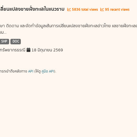
ลี่ยนแปลงชายฝั่งทะเลในแนวราบ
5836 total views
95 recent views
ษา ติดตาม และจัดทำข้อมูลเส้นการเปลี่ยนแปลงชายฝั่งทะเลอ่าวไทย แลชายฝั่งท
ม...
SHP
DOC
ทรัพยากรธรณี
18 มิถุนายน 2569
ารถเข้าถึงคลังทาง
API
(ให้ดู
คู่มือ API
).