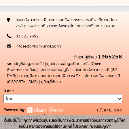
กรมทรัพยากรธรณี กระทรวงทรัพยากรธรรมชาติและสิ่งแวดล้อม
75/10 ถ.พระรามที่6 แขวงทุ่งพญาไท เขตราชเทวี กทม. 10400
02 621 9692
infosector@dmr.mail.go.th
1965258
จำนวนผู้เข้าชม
ระบบบัญชีข้อมูลภาครัฐ
|
ศูนย์กลางข้อมูลเปิดภาครัฐ (Open
Government Data)
ระบบฐานข้อมลูภูมิสารสนเทศทรัพยากรธรณี (GIS
DMR)
|
ระบบภูมิสารสนเทศประยุกต์เพื่อการบริหารจัดการทรัพยากรธรณี
(GISPORTAL DMR)
|
คู่มือผู้ใช้งาน
ภาษา
Powered by:
รุ่นโปรแกรม: 3.0.0
สนับสนุนระบบ Thai-GDC โดย สำนักงานสถิติแห่งชาติ
วันที่: 2025-05-
x
เว็บไซต์นี้ใช้ "คุกกี้" เพื่อวัตถุประสงค์ในการพัฒนาการเข้าถึงบริการของผู้ใช้ให้ดี
เว็บไซต์ที่
19
ยิ่งขึ้น หากต้องการเปิดใช้งานคุกกี้ โปรดคลิก "ยอมรับคุกกี้"
ระบบบัญชีข้อมูลภาครัฐ