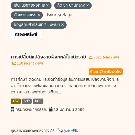
เส้นแนวชายฝั่งทะเล
กัดเซาะปานกลาง
กัดเซาะรุนแรง
ประเภทชุดข้อมูล:
ข้อมูลภูมิสารสนเทศเชิงพื้นที่
กรองผลลัพธ์
การเปลี่ยนแปลงชายฝั่งทะเลในแนวราบ
5821 total views
110 recent views
ด้านธรณีวิทยาสิ่งแวดล้อม
การศึกษา ติดตาม และจัดทำข้อมูลเส้นการเปลี่ยนแปลงชายฝั่งทะเล
อ่าวไทย แลชายฝั่งทะเลอันดามัน จากข้อมูลการแปลภาพถ่ายทาง
อากาศและภาพถ่ายดาวเทียม...
CSV
SHP
DOC
กรมทรัพยากรธรณี
18 มิถุนายน 2569
คุณสามารถเข้าถึงคลังทาง
API
(ให้ดู
คู่มือ API
).