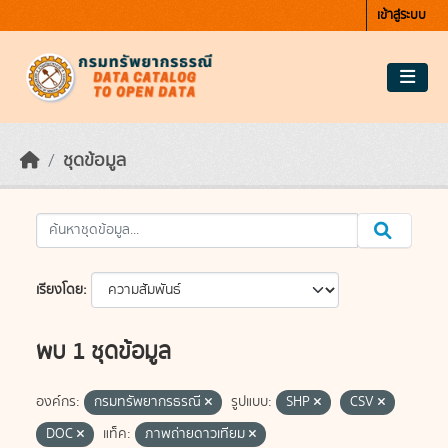
Skip to main content
เข้าสู่ระบบ
ชุดข้อมูล
เรียงโดย
พบ 1 ชุดข้อมูล
องค์กร:
กรมทรัพยากรธรณี
รูปแบบ:
SHP
CSV
DOC
แท็ค:
ภาพถ่ายดาวเทียม