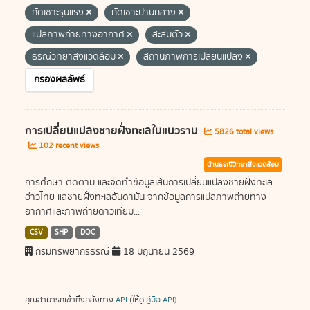
กัดเซาะรุนแรง
กัดเซาะปานกลาง
แปลภาพถ่ายทางอากาศ
สะสมตัว
ธรณีวิทยาสิ่งแวดล้อม
สถานภาพการเปลี่ยนแปลง
กรองผลลัพธ์
การเปลี่ยนแปลงชายฝั่งทะเลในแนวราบ
5826 total views
102 recent views
ด้านธรณีวิทยาสิ่งแวดล้อม
การศึกษา ติดตาม และจัดทำข้อมูลเส้นการเปลี่ยนแปลงชายฝั่งทะเล
อ่าวไทย แลชายฝั่งทะเลอันดามัน จากข้อมูลการแปลภาพถ่ายทาง
อากาศและภาพถ่ายดาวเทียม...
CSV
SHP
DOC
กรมทรัพยากรธรณี
18 มิถุนายน 2569
คุณสามารถเข้าถึงคลังทาง
API
(ให้ดู
คู่มือ API
).