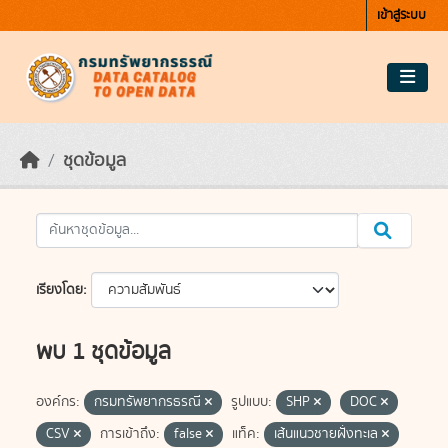
Skip to main content
เข้าสู่ระบบ
ชุดข้อมูล
เรียงโดย
พบ 1 ชุดข้อมูล
องค์กร:
กรมทรัพยากรธรณี
รูปแบบ:
SHP
DOC
CSV
การเข้าถึง:
false
แท็ค:
เส้นแนวชายฝั่งทะเล