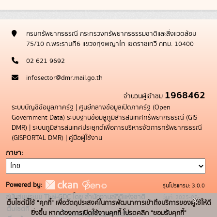
กรมทรัพยากรธรณี กระทรวงทรัพยากรธรรมชาติและสิ่งแวดล้อม
75/10 ถ.พระรามที่6 แขวงทุ่งพญาไท เขตราชเทวี กทม. 10400
02 621 9692
infosector@dmr.mail.go.th
1968462
จำนวนผู้เข้าชม
ระบบบัญชีข้อมูลภาครัฐ
|
ศูนย์กลางข้อมูลเปิดภาครัฐ (Open
Government Data)
ระบบฐานข้อมลูภูมิสารสนเทศทรัพยากรธรณี (GIS
DMR)
|
ระบบภูมิสารสนเทศประยุกต์เพื่อการบริหารจัดการทรัพยากรธรณี
(GISPORTAL DMR)
|
คู่มือผู้ใช้งาน
ภาษา
Powered by:
รุ่นโปรแกรม: 3.0.0
สนับสนุนระบบ Thai-GDC โดย สำนักงานสถิติแห่งชาติ
วันที่: 2025-05-
x
เว็บไซต์นี้ใช้ "คุกกี้" เพื่อวัตถุประสงค์ในการพัฒนาการเข้าถึงบริการของผู้ใช้ให้ดี
เว็บไซต์ที่
19
ยิ่งขึ้น หากต้องการเปิดใช้งานคุกกี้ โปรดคลิก "ยอมรับคุกกี้"
ระบบบัญชีข้อมูลภาครัฐ