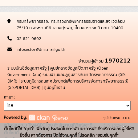
กรมทรัพยากรธรณี กระทรวงทรัพยากรธรรมชาติและสิ่งแวดล้อม
75/10 ถ.พระรามที่6 แขวงทุ่งพญาไท เขตราชเทวี กทม. 10400
02 621 9692
infosector@dmr.mail.go.th
1970212
จำนวนผู้เข้าชม
ระบบบัญชีข้อมูลภาครัฐ
|
ศูนย์กลางข้อมูลเปิดภาครัฐ (Open
Government Data)
ระบบฐานข้อมลูภูมิสารสนเทศทรัพยากรธรณี (GIS
DMR)
|
ระบบภูมิสารสนเทศประยุกต์เพื่อการบริหารจัดการทรัพยากรธรณี
(GISPORTAL DMR)
|
คู่มือผู้ใช้งาน
ภาษา
Powered by:
รุ่นโปรแกรม: 3.0.0
สนับสนุนระบบ Thai-GDC โดย สำนักงานสถิติแห่งชาติ
วันที่: 2025-05-
x
เว็บไซต์นี้ใช้ "คุกกี้" เพื่อวัตถุประสงค์ในการพัฒนาการเข้าถึงบริการของผู้ใช้ให้ดี
เว็บไซต์ที่
19
ยิ่งขึ้น หากต้องการเปิดใช้งานคุกกี้ โปรดคลิก "ยอมรับคุกกี้"
ระบบบัญชีข้อมูลภาครัฐ