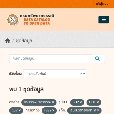
Skip to main content
เข้าสู่ระบบ
ชุดข้อมูล
เรียงโดย
พบ 1 ชุดข้อมูล
องค์กร:
กรมทรัพยากรธรณี
รูปแบบ:
SHP
DOC
CSV
การเข้าถึง:
false
แท็ค:
เส้นแนวชายฝั่งทะเล