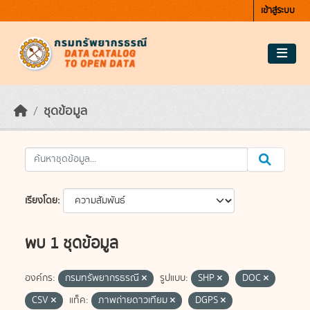
Skip to main content
เข้าสู่ระบบ
ชุดข้อมูล
เรียงโดย
พบ 1 ชุดข้อมูล
องค์กร:
กรมทรัพยากรธรณี
รูปแบบ:
SHP
DOC
CSV
แท็ค:
ภาพถ่ายดาวเทียม
DGPS