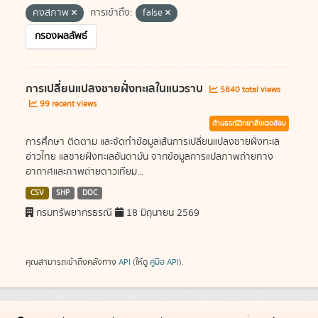
คงสภาพ
การเข้าถึง:
false
กรองผลลัพธ์
การเปลี่ยนแปลงชายฝั่งทะเลในแนวราบ
5840 total views
99 recent views
ด้านธรณีวิทยาสิ่งแวดล้อม
การศึกษา ติดตาม และจัดทำข้อมูลเส้นการเปลี่ยนแปลงชายฝั่งทะเล
อ่าวไทย แลชายฝั่งทะเลอันดามัน จากข้อมูลการแปลภาพถ่ายทาง
อากาศและภาพถ่ายดาวเทียม...
CSV
SHP
DOC
กรมทรัพยากรธรณี
18 มิถุนายน 2569
คุณสามารถเข้าถึงคลังทาง
API
(ให้ดู
คู่มือ API
).