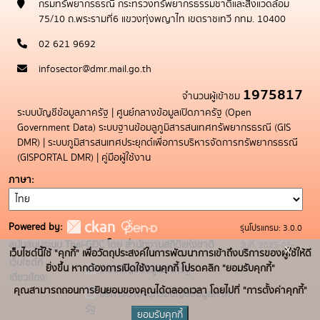
กรมทรัพยากรธรณี กระทรวงทรัพยากรธรรมชาติและสิ่งแวดล้อม
75/10 ถ.พระรามที่6 แขวงทุ่งพญาไท เขตราชเทวี กทม. 10400
02 621 9692
infosector@dmr.mail.go.th
1975817
จำนวนผู้เข้าชม
ระบบบัญชีข้อมูลภาครัฐ
|
ศูนย์กลางข้อมูลเปิดภาครัฐ (Open
Government Data)
ระบบฐานข้อมลูภูมิสารสนเทศทรัพยากรธรณี (GIS
DMR)
|
ระบบภูมิสารสนเทศประยุกต์เพื่อการบริหารจัดการทรัพยากรธรณี
(GISPORTAL DMR)
|
คู่มือผู้ใช้งาน
ภาษา
Powered by:
รุ่นโปรแกรม: 3.0.0
สนับสนุนระบบ Thai-GDC โดย สำนักงานสถิติแห่งชาติ
วันที่: 2025-05-
x
เว็บไซต์นี้ใช้ "คุกกี้" เพื่อวัตถุประสงค์ในการพัฒนาการเข้าถึงบริการของผู้ใช้ให้ดี
เว็บไซต์ที่
19
ยิ่งขึ้น หากต้องการเปิดใช้งานคุกกี้ โปรดคลิก "ยอมรับคุกกี้"
ระบบบัญชีข้อมูลภาครัฐ
เกี่ยวข้อง:
คุณสามารถถอนการยินยอมของคุณได้ตลอดเวลา โดยไปที่ "การตั้งค่าคุกกี้"
บริการนามานุกรมบัญชีข้อมูลภาค
รัฐ
ยอมรับคุกกี้