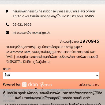
กรมทรัพยากรธรณี กระทรวงทรัพยากรธรรมชาติและสิ่งแวดล้อม
75/10 ถ.พระรามที่6 แขวงทุ่งพญาไท เขตราชเทวี กทม. 10400
02 621 9692
infosector@dmr.mail.go.th
1970945
จำนวนผู้เข้าชม
ระบบบัญชีข้อมูลภาครัฐ
|
ศูนย์กลางข้อมูลเปิดภาครัฐ (Open
Government Data)
ระบบฐานข้อมลูภูมิสารสนเทศทรัพยากรธรณี (GIS
DMR)
|
ระบบภูมิสารสนเทศประยุกต์เพื่อการบริหารจัดการทรัพยากรธรณี
(GISPORTAL DMR)
|
คู่มือผู้ใช้งาน
ภาษา
Powered by:
รุ่นโปรแกรม: 3.0.0
สนับสนุนระบบ Thai-GDC โดย สำนักงานสถิติแห่งชาติ
วันที่: 2025-05-
x
เว็บไซต์นี้ใช้ "คุกกี้" เพื่อวัตถุประสงค์ในการพัฒนาการเข้าถึงบริการของผู้ใช้ให้ดี
เว็บไซต์ที่
19
ยิ่งขึ้น หากต้องการเปิดใช้งานคุกกี้ โปรดคลิก "ยอมรับคุกกี้"
ระบบบัญชีข้อมูลภาครัฐ
เกี่ยวข้อง: