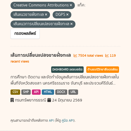
Creative Commons Attributions
แท็ค:
เส้นแนวชายฝั่งทะเล
DGPS
เส้นแนวการเปลี่ยนแปลงชายฝั่งทะเล
กรองผลลัพธ์
เส้นการเปลี่ยนแปลงชายฝั่งทะเล
7504 total views
119
recent views
DASHBOARD (แดชบอร์ด)
ด้านธรณีวิทยาสิ่งแวดล้อม
การศึกษา ติดตาม และจัดทำข้อมูลเส้นการเปลี่ยนแปลงชายฝั่งทะเลใน
พื้นที่จังหวัดสงขลา นครศรีธรรมราช จันทบุรี และประจวบคีรีขันธ์...
CSV
SHP
API
HTML
DOCX
URL
กรมทรัพยากรธรณี
24 มิถุนายน 2569
คุณสามารถเข้าถึงคลังทาง
API
(ให้ดู
คู่มือ API
).