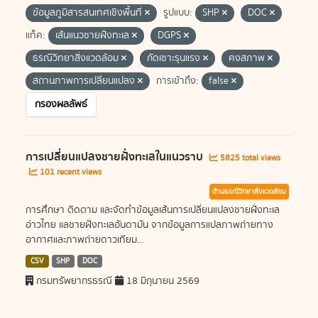
ข้อมูลภูมิสารสนเทศเชิงพื้นที่
รูปแบบ:
SHP
DOC
แท็ค:
เส้นแนวชายฝั่งทะเล
DGPS
ธรณีวิทยาสิ่งแวดล้อม
กัดเซาะรุนแรง
คงสภาพ
สถานภาพการเปลี่ยนแปลง
การเข้าถึง:
false
กรองผลลัพธ์
การเปลี่ยนแปลงชายฝั่งทะเลในแนวราบ
5825 total views
101 recent views
ด้านธรณีวิทยาสิ่งแวดล้อม
การศึกษา ติดตาม และจัดทำข้อมูลเส้นการเปลี่ยนแปลงชายฝั่งทะเล
อ่าวไทย แลชายฝั่งทะเลอันดามัน จากข้อมูลการแปลภาพถ่ายทาง
อากาศและภาพถ่ายดาวเทียม...
CSV
SHP
DOC
กรมทรัพยากรธรณี
18 มิถุนายน 2569