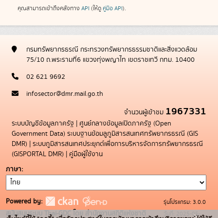
คุณสามารถเข้าถึงคลังทาง
API
(ให้ดู
คู่มือ API
).
กรมทรัพยากรธรณี กระทรวงทรัพยากรธรรมชาติและสิ่งแวดล้อม
75/10 ถ.พระรามที่6 แขวงทุ่งพญาไท เขตราชเทวี กทม. 10400
02 621 9692
infosector@dmr.mail.go.th
1967331
จำนวนผู้เข้าชม
ระบบบัญชีข้อมูลภาครัฐ
|
ศูนย์กลางข้อมูลเปิดภาครัฐ (Open
Government Data)
ระบบฐานข้อมลูภูมิสารสนเทศทรัพยากรธรณี (GIS
DMR)
|
ระบบภูมิสารสนเทศประยุกต์เพื่อการบริหารจัดการทรัพยากรธรณี
(GISPORTAL DMR)
|
คู่มือผู้ใช้งาน
ภาษา
Powered by:
รุ่นโปรแกรม: 3.0.0
สนับสนุนระบบ Thai-GDC โดย สำนักงานสถิติแห่งชาติ
วันที่: 2025-05-
x