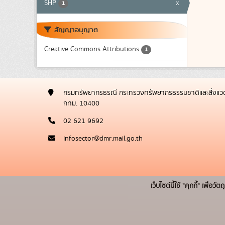
SHP
x
1
สัญญาอนุญาต
Creative Commons Attributions
1
กรมทรัพยากรธรณี กระทรวงทรัพยากรธรรมชาติและสิ่งแวด
กทม. 10400
02 621 9692
infosector@dmr.mail.go.th
เว็บไซต์นี้ใช้ "คุกกี้" เพื