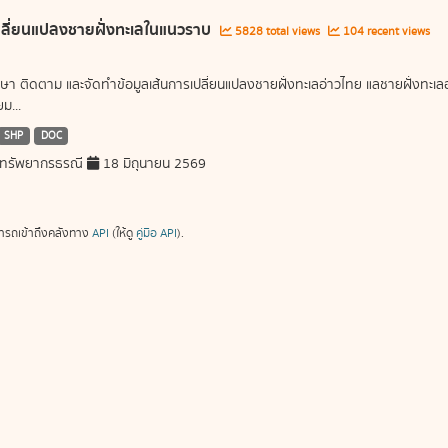
ลี่ยนแปลงชายฝั่งทะเลในแนวราบ
5828 total views
104 recent views
ษา ติดตาม และจัดทำข้อมูลเส้นการเปลี่ยนแปลงชายฝั่งทะเลอ่าวไทย แลชายฝั่งท
ม...
SHP
DOC
ทรัพยากรธรณี
18 มิถุนายน 2569
ารถเข้าถึงคลังทาง
API
(ให้ดู
คู่มือ API
).