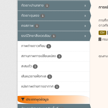
กัดเซาะปานกลาง
x
1
การเป
กัดเซาะรุนแรง
x
1
การศึก
ดาวเทีย
คงสภาพ
x
1
CSV
ธรณีวิทยาสิ่งแวดล้อม
x
1
กรม
ภาพถ่ายดาวเทียม
1
สถานภาพการเปลี่ยนแปลง
คุณสาม
1
สะสมตัว
1
เส้นแนวชายฝั่งทะเล
1
แปลภาพถ่ายทางอากาศ
1
ประเภทชุดข้อมูล