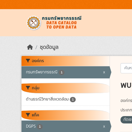
Skip to main content
ชุดข้อมูล
องค์กร
กรมทรัพยากรธรณี
x
1
พบ 
กลุ่ม
ด้านธรณีวิทยาสิ่งแวดล้อม
1
องค์กร
ประเภท
แท็ค
กัดเ
DGPS
x
1