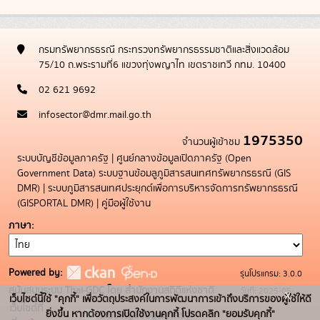
กรมทรัพยากรธรณี กระทรวงทรัพยากรธรรมชาติและสิ่งแวดล้อม
75/10 ถ.พระรามที่6 แขวงทุ่งพญาไท เขตราชเทวี กทม. 10400
02 621 9692
infosector@dmr.mail.go.th
1975350
จำนวนผู้เข้าชม
ระบบบัญชีข้อมูลภาครัฐ
|
ศูนย์กลางข้อมูลเปิดภาครัฐ (Open
Government Data)
ระบบฐานข้อมลูภูมิสารสนเทศทรัพยากรธรณี (GIS
DMR)
|
ระบบภูมิสารสนเทศประยุกต์เพื่อการบริหารจัดการทรัพยากรธรณี
(GISPORTAL DMR)
|
คู่มือผู้ใช้งาน
ภาษา
Powered by:
รุ่นโปรแกรม: 3.0.0
สนับสนุนระบบ Thai-GDC โดย สำนักงานสถิติแห่งชาติ
วันที่: 2025-05-
x
เว็บไซต์นี้ใช้ "คุกกี้" เพื่อวัตถุประสงค์ในการพัฒนาการเข้าถึงบริการของผู้ใช้ให้ดี
เว็บไซต์ที่
19
ยิ่งขึ้น หากต้องการเปิดใช้งานคุกกี้ โปรดคลิก "ยอมรับคุกกี้"
ระบบบัญชีข้อมูลภาครัฐ