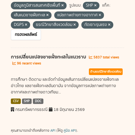
ข้อมูลภูมิสารสนเทศเชิงพื้นที่
รูปแบบ:
SHP
แท็ค:
เส้นแนวชายฝั่งทะเล
แปลภาพถ่ายทางอากาศ
DGPS
ธรณีวิทยาสิ่งแวดล้อม
กัดเซาะรุนแรง
กรองผลลัพธ์
การเปลี่ยนแปลงชายฝั่งทะเลในแนวราบ
5837 total views
96 recent views
ด้านธรณีวิทยาสิ่งแวดล้อม
การศึกษา ติดตาม และจัดทำข้อมูลเส้นการเปลี่ยนแปลงชายฝั่งทะเล
อ่าวไทย แลชายฝั่งทะเลอันดามัน จากข้อมูลการแปลภาพถ่ายทาง
อากาศและภาพถ่ายดาวเทียม...
CSV
SHP
DOC
กรมทรัพยากรธรณี
18 มิถุนายน 2569
คุณสามารถเข้าถึงคลังทาง
API
(ให้ดู
คู่มือ API
).