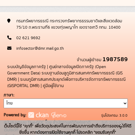
กรมทรัพยากรธรณี กระทรวงทรัพยากรธรรมชาติและสิ่งแวดล้อม
75/10 ถ.พระรามที่6 แขวงทุ่งพญาไท เขตราชเทวี กทม. 10400
02 621 9692
infosector@dmr.mail.go.th
1987589
จำนวนผู้เข้าชม
ระบบบัญชีข้อมูลภาครัฐ
|
ศูนย์กลางข้อมูลเปิดภาครัฐ (Open
Government Data)
ระบบฐานข้อมลูภูมิสารสนเทศทรัพยากรธรณี (GIS
DMR)
|
ระบบภูมิสารสนเทศประยุกต์เพื่อการบริหารจัดการทรัพยากรธรณี
(GISPORTAL DMR)
|
คู่มือผู้ใช้งาน
ภาษา
Powered by:
รุ่นโปรแกรม: 3.0.0
สนับสนุนระบบ Thai-GDC โดย สำนักงานสถิติแห่งชาติ
วันที่: 2025-05-
x
เว็บไซต์นี้ใช้ "คุกกี้" เพื่อวัตถุประสงค์ในการพัฒนาการเข้าถึงบริการของผู้ใช้ให้ดี
เว็บไซต์ที่
19
ยิ่งขึ้น หากต้องการเปิดใช้งานคุกกี้ โปรดคลิก "ยอมรับคุกกี้"
ระบบบัญชีข้อมูลภาครัฐ