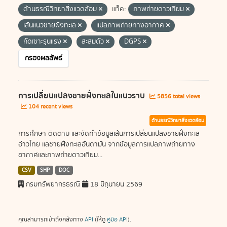
ด้านธรณีวิทยาสิ่งแวดล้อม
แท็ค:
ภาพถ่ายดาวเทียม
เส้นแนวชายฝั่งทะเล
แปลภาพถ่ายทางอากาศ
กัดเซาะรุนแรง
สะสมตัว
DGPS
กรองผลลัพธ์
การเปลี่ยนแปลงชายฝั่งทะเลในแนวราบ
5856 total views
104 recent views
ด้านธรณีวิทยาสิ่งแวดล้อม
การศึกษา ติดตาม และจัดทำข้อมูลเส้นการเปลี่ยนแปลงชายฝั่งทะเล
อ่าวไทย แลชายฝั่งทะเลอันดามัน จากข้อมูลการแปลภาพถ่ายทาง
อากาศและภาพถ่ายดาวเทียม...
CSV
SHP
DOC
กรมทรัพยากรธรณี
18 มิถุนายน 2569
คุณสามารถเข้าถึงคลังทาง
API
(ให้ดู
คู่มือ API
).