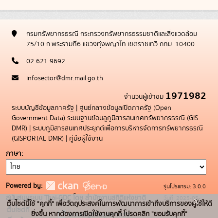
กรมทรัพยากรธรณี กระทรวงทรัพยากรธรรมชาติและสิ่งแวดล้อม
75/10 ถ.พระรามที่6 แขวงทุ่งพญาไท เขตราชเทวี กทม. 10400
02 621 9692
infosector@dmr.mail.go.th
1971982
จำนวนผู้เข้าชม
ระบบบัญชีข้อมูลภาครัฐ
|
ศูนย์กลางข้อมูลเปิดภาครัฐ (Open
Government Data)
ระบบฐานข้อมลูภูมิสารสนเทศทรัพยากรธรณี (GIS
DMR)
|
ระบบภูมิสารสนเทศประยุกต์เพื่อการบริหารจัดการทรัพยากรธรณี
(GISPORTAL DMR)
|
คู่มือผู้ใช้งาน
ภาษา
Powered by:
รุ่นโปรแกรม: 3.0.0
สนับสนุนระบบ Thai-GDC โดย สำนักงานสถิติแห่งชาติ
วันที่: 2025-05-
x
เว็บไซต์นี้ใช้ "คุกกี้" เพื่อวัตถุประสงค์ในการพัฒนาการเข้าถึงบริการของผู้ใช้ให้ดี
เว็บไซต์ที่
19
ยิ่งขึ้น หากต้องการเปิดใช้งานคุกกี้ โปรดคลิก "ยอมรับคุกกี้"
ระบบบัญชีข้อมูลภาครัฐ