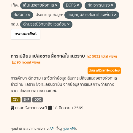
แท็ค:
เส้นแนวชายฝั่งทะเล
DGPS
กัดเซาะรุนแรง
สะสมตัว
ประเภทชุดข้อมูล:
ข้อมูลภูมิสารสนเทศเชิงพื้นที่
กลุ่ม:
ด้านธรณีวิทยาสิ่งแวดล้อม
กรองผลลัพธ์
การเปลี่ยนแปลงชายฝั่งทะเลในแนวราบ
5832 total views
95 recent views
ด้านธรณีวิทยาสิ่งแวดล้อม
การศึกษา ติดตาม และจัดทำข้อมูลเส้นการเปลี่ยนแปลงชายฝั่งทะเล
อ่าวไทย แลชายฝั่งทะเลอันดามัน จากข้อมูลการแปลภาพถ่ายทาง
อากาศและภาพถ่ายดาวเทียม...
CSV
SHP
DOC
กรมทรัพยากรธรณี
18 มิถุนายน 2569
คุณสามารถเข้าถึงคลังทาง
API
(ให้ดู
คู่มือ API
).