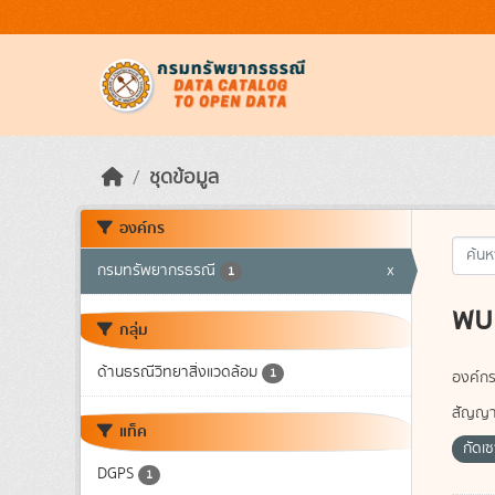
Skip to main content
ชุดข้อมูล
องค์กร
กรมทรัพยากรธรณี
x
1
พบ 
กลุ่ม
ด้านธรณีวิทยาสิ่งแวดล้อม
1
องค์กร
สัญญา
แท็ค
กัดเ
DGPS
1