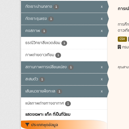
กัดเซาะปานกลาง
x
1
การเป
กัดเซาะรุนแรง
x
1
การศึก
ดาวเทีย
คงสภาพ
x
1
CSV
ธรณีวิทยาสิ่งแวดล้อม
1
กรม
ภาพถ่ายดาวเทียม
1
สถานภาพการเปลี่ยนแปลง
x
คุณสาม
1
สะสมตัว
x
1
เส้นแนวชายฝั่งทะเล
x
1
แปลภาพถ่ายทางอากาศ
1
แสดงเฉพาะ แท็ค ที่เป็นที่นิยม
ประเภทชุดข้อมูล