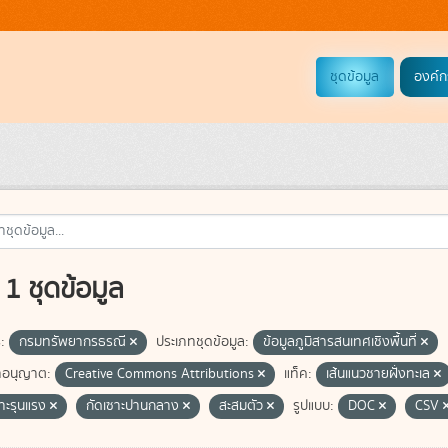
ชุดข้อมูล
องค์ก
1 ชุดข้อมูล
:
กรมทรัพยากรธรณี
ประเภทชุดข้อมูล:
ข้อมูลภูมิสารสนเทศเชิงพื้นที่
อนุญาต:
Creative Commons Attributions
แท็ค:
เส้นแนวชายฝั่งทะเล
ซาะรุนแรง
กัดเซาะปานกลาง
สะสมตัว
รูปแบบ:
DOC
CSV