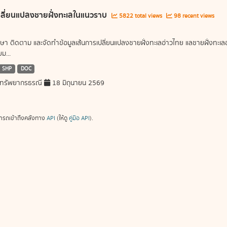
ลี่ยนแปลงชายฝั่งทะเลในแนวราบ
5822 total views
98 recent views
ษา ติดตาม และจัดทำข้อมูลเส้นการเปลี่ยนแปลงชายฝั่งทะเลอ่าวไทย แลชายฝั่งท
ม...
SHP
DOC
ทรัพยากรธรณี
18 มิถุนายน 2569
ารถเข้าถึงคลังทาง
API
(ให้ดู
คู่มือ API
).