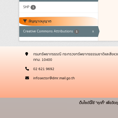
SHP
1
สัญญาอนุญาต
Creative Commons Attributions
x
1
กรมทรัพยากรธรณี กระทรวงทรัพยากรธรรมชาติและสิ่งแวด
กทม. 10400
02 621 9692
infosector@dmr.mail.go.th
เว็บไซต์นี้ใช้ "คุกกี้" เพื