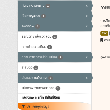
กัดเซาะปานกลาง
x
1
การเป
กัดเซาะรุนแรง
x
1
การศึก
ดาวเทีย
คงสภาพ
x
1
CSV
ธรณีวิทยาสิ่งแวดล้อม
1
กรม
ภาพถ่ายดาวเทียม
1
สถานภาพการเปลี่ยนแปลง
x
คุณสาม
1
สะสมตัว
1
เส้นแนวชายฝั่งทะเล
x
1
แปลภาพถ่ายทางอากาศ
1
แสดงเฉพาะ แท็ค ที่เป็นที่นิยม
ประเภทชุดข้อมูล