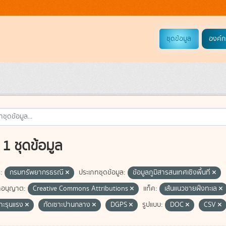
ชุดข้อมูล
องค์ก
1 ชุดข้อมูล
:
กรมทรัพยากรธรณี
ประเภทชุดข้อมูล:
ข้อมูลภูมิสารสนเทศเชิงพื้นที่
อนุญาต:
Creative Commons Attributions
แท็ค:
เส้นแนวชายฝั่งทะเล
ซาะรุนแรง
กัดเซาะปานกลาง
DGPS
รูปแบบ:
DOC
CSV