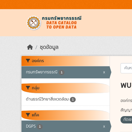
Skip to main content
ชุดข้อมูล
องค์กร
กรมทรัพยากรธรณี
x
1
พบ 
กลุ่ม
ด้านธรณีวิทยาสิ่งแวดล้อม
1
องค์กร
สัญญา
แท็ค
กัดเ
DGPS
x
1