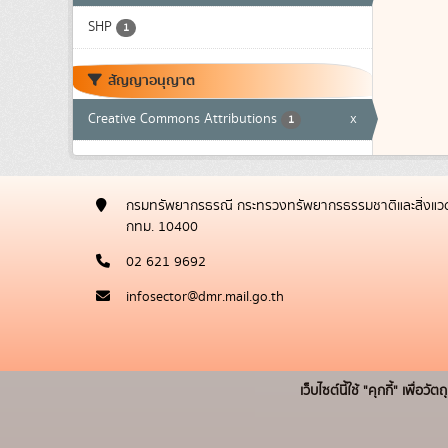
SHP
1
สัญญาอนุญาต
Creative Commons Attributions
x
1
กรมทรัพยากรธรณี กระทรวงทรัพยากรธรรมชาติและสิ่งแวด
กทม. 10400
02 621 9692
infosector@dmr.mail.go.th
เว็บไซต์นี้ใช้ "คุกกี้" เพื