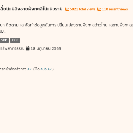
ลี่ยนแปลงชายฝั่งทะเลในแนวราบ
5821 total views
110 recent views
ษา ติดตาม และจัดทำข้อมูลเส้นการเปลี่ยนแปลงชายฝั่งทะเลอ่าวไทย แลชายฝั่งท
ม...
SHP
DOC
ทรัพยากรธรณี
18 มิถุนายน 2569
ารถเข้าถึงคลังทาง
API
(ให้ดู
คู่มือ API
).