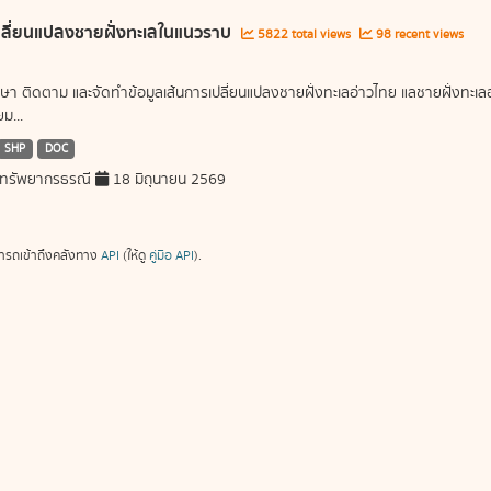
ลี่ยนแปลงชายฝั่งทะเลในแนวราบ
5822 total views
98 recent views
ษา ติดตาม และจัดทำข้อมูลเส้นการเปลี่ยนแปลงชายฝั่งทะเลอ่าวไทย แลชายฝั่งท
ม...
SHP
DOC
ทรัพยากรธรณี
18 มิถุนายน 2569
ารถเข้าถึงคลังทาง
API
(ให้ดู
คู่มือ API
).