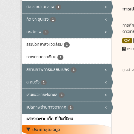
กัดเซาะปานกลาง
x
1
การเป
กัดเซาะรุนแรง
x
1
การศึก
ดาวเทีย
คงสภาพ
x
1
CSV
ธรณีวิทยาสิ่งแวดล้อม
1
กรม
ภาพถ่ายดาวเทียม
1
สถานภาพการเปลี่ยนแปลง
x
คุณสาม
1
สะสมตัว
x
1
เส้นแนวชายฝั่งทะเล
x
1
แปลภาพถ่ายทางอากาศ
x
1
แสดงเฉพาะ แท็ค ที่เป็นที่นิยม
ประเภทชุดข้อมูล