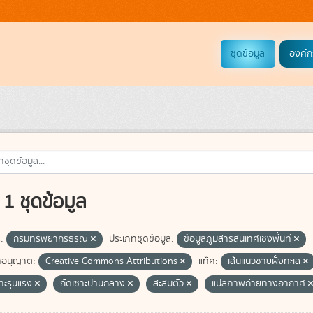
ชุดข้อมูล
องค์ก
1 ชุดข้อมูล
:
กรมทรัพยากรธรณี
ประเภทชุดข้อมูล:
ข้อมูลภูมิสารสนเทศเชิงพื้นที่
อนุญาต:
Creative Commons Attributions
แท็ค:
เส้นแนวชายฝั่งทะเล
ซาะรุนแรง
กัดเซาะปานกลาง
สะสมตัว
แปลภาพถ่ายทางอากาศ