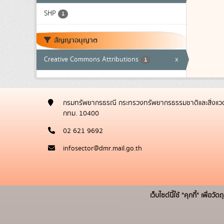
SHP
1
สัญญาอนุญาต
Creative Commons Attributions
x
1
กรมทรัพยากรธรณี กระทรวงทรัพยากรธรรมชาติและสิ่งแวด
กทม. 10400
02 621 9692
infosector@dmr.mail.go.th
เว็บไซต์นี้ใช้ "คุกกี้" เพื