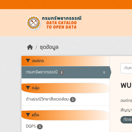
Skip to main content
ชุดข้อมูล
องค์กร
กรมทรัพยากรธรณี
x
1
พบ 
กลุ่ม
ด้านธรณีวิทยาสิ่งแวดล้อม
1
องค์กร
สัญญา
แท็ค
กัดเ
DGPS
1