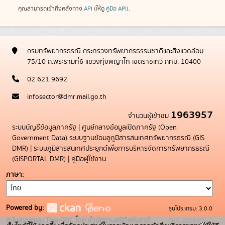
คุณสามารถเข้าถึงคลังทาง
API
(ให้ดู
คู่มือ API
).
กรมทรัพยากรธรณี กระทรวงทรัพยากรธรรมชาติและสิ่งแวดล้อม
75/10 ถ.พระรามที่6 แขวงทุ่งพญาไท เขตราชเทวี กทม. 10400
02 621 9692
infosector@dmr.mail.go.th
1963957
จำนวนผู้เข้าชม
ระบบบัญชีข้อมูลภาครัฐ
|
ศูนย์กลางข้อมูลเปิดภาครัฐ (Open
Government Data)
ระบบฐานข้อมลูภูมิสารสนเทศทรัพยากรธรณี (GIS
DMR)
|
ระบบภูมิสารสนเทศประยุกต์เพื่อการบริหารจัดการทรัพยากรธรณี
(GISPORTAL DMR)
|
คู่มือผู้ใช้งาน
ภาษา
Powered by:
รุ่นโปรแกรม: 3.0.0
สนับสนุนระบบ Thai-GDC โดย สำนักงานสถิติแห่งชาติ
วันที่: 2025-05-
x