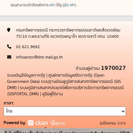
คุณสามารถเข้าถึงคลังทาง
API
(ให้ดู
คู่มือ API
).
กรมทรัพยากรธรณี กระทรวงทรัพยากรธรรมชาติและสิ่งแวดล้อม
75/10 ถ.พระรามที่6 แขวงทุ่งพญาไท เขตราชเทวี กทม. 10400
02 621 9692
infosector@dmr.mail.go.th
1970027
จำนวนผู้เข้าชม
ระบบบัญชีข้อมูลภาครัฐ
|
ศูนย์กลางข้อมูลเปิดภาครัฐ (Open
Government Data)
ระบบฐานข้อมลูภูมิสารสนเทศทรัพยากรธรณี (GIS
DMR)
|
ระบบภูมิสารสนเทศประยุกต์เพื่อการบริหารจัดการทรัพยากรธรณี
(GISPORTAL DMR)
|
คู่มือผู้ใช้งาน
ภาษา
Powered by:
รุ่นโปรแกรม: 3.0.0
สนับสนุนระบบ Thai-GDC โดย สำนักงานสถิติแห่งชาติ
วันที่: 2025-05-
x