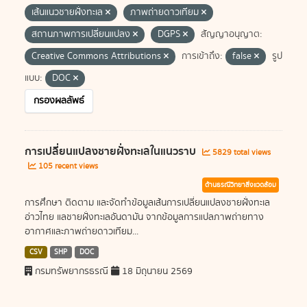
เส้นแนวชายฝั่งทะเล
ภาพถ่ายดาวเทียม
สถานภาพการเปลี่ยนแปลง
DGPS
สัญญาอนุญาต:
Creative Commons Attributions
การเข้าถึง:
false
รูป
แบบ:
DOC
กรองผลลัพธ์
การเปลี่ยนแปลงชายฝั่งทะเลในแนวราบ
5829 total views
105 recent views
ด้านธรณีวิทยาสิ่งแวดล้อม
การศึกษา ติดตาม และจัดทำข้อมูลเส้นการเปลี่ยนแปลงชายฝั่งทะเล
อ่าวไทย แลชายฝั่งทะเลอันดามัน จากข้อมูลการแปลภาพถ่ายทาง
อากาศและภาพถ่ายดาวเทียม...
CSV
SHP
DOC
กรมทรัพยากรธรณี
18 มิถุนายน 2569