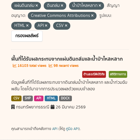
แผ่นดินถล่ม
ดินถล่ม
น้ำป่าไหลหลาก
สัญญา
อนุญาต:
Creative Commons Attributions
รูปแบบ:
HTML
API
CSV
กรองผลลัพธ์
พื้นที่ได้รับผลกระทบจากแผ่นดินถล่มและน้ำป่าไหลหลาก
16103 total views
98 recent views
ด้านธรณีพิบัติภัย
สถิติทางการ
ข้อมูลพื้นที่ที่ได้รับผลกระทบจากดินถล่มน้ำป่าไหลหลาก และน้ำท่วมฉับ
พลัน โดยได้มาจากการประมวลผลด้วยแบบจำลอง
CSV
SHP
API
HTML
DOCX
กรมทรัพยากรธรณี
26 มีนาคม 2569
คุณสามารถเข้าถึงคลังทาง
API
(ให้ดู
คู่มือ API
).