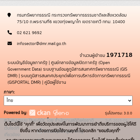
กรมทรัพยากรธรณี กระทรวงทรัพยากรธรรมชาติและสิ่งแวดล้อม
75/10 ถ.พระรามที่6 แขวงทุ่งพญาไท เขตราชเทวี กทม. 10400
02 621 9692
infosector@dmr.mail.go.th
1971718
จำนวนผู้เข้าชม
ระบบบัญชีข้อมูลภาครัฐ
|
ศูนย์กลางข้อมูลเปิดภาครัฐ (Open
Government Data)
ระบบฐานข้อมลูภูมิสารสนเทศทรัพยากรธรณี (GIS
DMR)
|
ระบบภูมิสารสนเทศประยุกต์เพื่อการบริหารจัดการทรัพยากรธรณี
(GISPORTAL DMR)
|
คู่มือผู้ใช้งาน
ภาษา
Powered by:
รุ่นโปรแกรม: 3.0.0
สนับสนุนระบบ Thai-GDC โดย สำนักงานสถิติแห่งชาติ
วันที่: 2025-05-
x
เว็บไซต์นี้ใช้ "คุกกี้" เพื่อวัตถุประสงค์ในการพัฒนาการเข้าถึงบริการของผู้ใช้ให้ดี
เว็บไซต์ที่
19
ยิ่งขึ้น หากต้องการเปิดใช้งานคุกกี้ โปรดคลิก "ยอมรับคุกกี้"
ระบบบัญชีข้อมูลภาครัฐ
เกี่ยวข้อง: