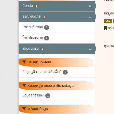
ดินถล่ม
x
1
ข้อมูล
ธรณีพิบัติภัย
x
1
CSV
น้ำท่วมฉับพลัน
1
กรม
น้ำป่าไหลหลาก
1
คุณสาม
แผ่นดินถล่ม
x
1
ประเภทชุดข้อมูล
ข้อมูลภูมิสารสนเทศเชิงพื้นที่
1
หมวดหมู่ตามธรรมาภิบาลข้อมูล
ข้อมูลสาธารณะ
1
ระดับชั้นข้อมูล