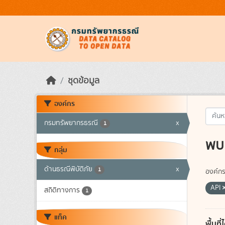
Skip to main content
ชุดข้อมูล
องค์กร
กรมทรัพยากรธรณี
x
1
พบ 
กลุ่ม
ด้านธรณีพิบัติภัย
x
1
องค์กร
API
สถิติทางการ
1
แท็ค
พื้นท