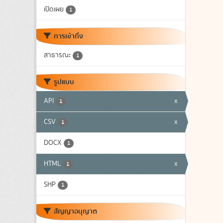
เปิดเผย
1
การเข้าถึง
สาธารณะ
1
รูปแบบ
API
x
1
CSV
x
1
DOCX
1
HTML
x
1
SHP
1
สัญญาอนุญาต