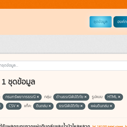
ชุดข้อมูล
องค์ก
1 ชุดข้อมูล
:
กรมทรัพยากรธรณี
กลุ่ม:
ด้านธรณีพิบัติภัย
รูปแบบ:
HTML
CSV
แท็ค:
ดินถล่ม
ธรณีพิบัติภัย
แผ่นดินถล่ม
ี่ได้รับผลกระทบจากแผ่นดินถล่มและน้ำป่าไหลหลาก
16100 total views