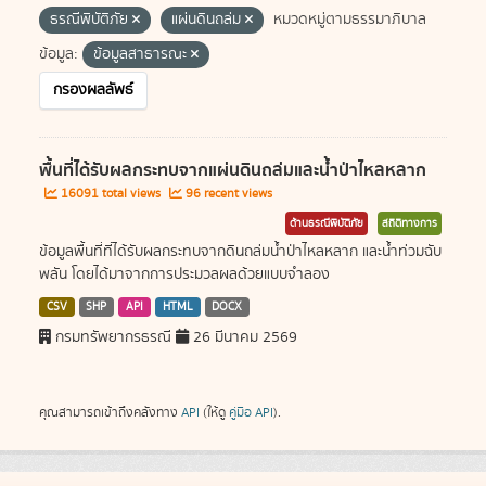
ธรณีพิบัติภัย
แผ่นดินถล่ม
หมวดหมู่ตามธรรมาภิบาล
ข้อมูล:
ข้อมูลสาธารณะ
กรองผลลัพธ์
พื้นที่ได้รับผลกระทบจากแผ่นดินถล่มและน้ำป่าไหลหลาก
16091 total views
96 recent views
ด้านธรณีพิบัติภัย
สถิติทางการ
ข้อมูลพื้นที่ที่ได้รับผลกระทบจากดินถล่มน้ำป่าไหลหลาก และน้ำท่วมฉับ
พลัน โดยได้มาจากการประมวลผลด้วยแบบจำลอง
CSV
SHP
API
HTML
DOCX
กรมทรัพยากรธรณี
26 มีนาคม 2569
คุณสามารถเข้าถึงคลังทาง
API
(ให้ดู
คู่มือ API
).