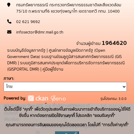
กรมทรัพยากรธรณี กระทรวงทรัพยากรธรรมชาติและสิ่งแวดล้อม
75/10 ถ.พระรามที่6 แขวงทุ่งพญาไท เขตราชเทวี กทม. 10400
02 621 9692
infosector@dmr.mail.go.th
1964620
จำนวนผู้เข้าชม
ระบบบัญชีข้อมูลภาครัฐ
|
ศูนย์กลางข้อมูลเปิดภาครัฐ (Open
Government Data)
ระบบฐานข้อมลูภูมิสารสนเทศทรัพยากรธรณี (GIS
DMR)
|
ระบบภูมิสารสนเทศประยุกต์เพื่อการบริหารจัดการทรัพยากรธรณี
(GISPORTAL DMR)
|
คู่มือผู้ใช้งาน
ภาษา
Powered by:
รุ่นโปรแกรม: 3.0.0
สนับสนุนระบบ Thai-GDC โดย สำนักงานสถิติแห่งชาติ
วันที่: 2025-05-
x
เว็บไซต์นี้ใช้ "คุกกี้" เพื่อวัตถุประสงค์ในการพัฒนาการเข้าถึงบริการของผู้ใช้ให้ดี
เว็บไซต์ที่
19
ยิ่งขึ้น หากต้องการเปิดใช้งานคุกกี้ โปรดคลิก "ยอมรับคุกกี้"
ระบบบัญชีข้อมูลภาครัฐ
เกี่ยวข้อง:
คุณสามารถถอนการยินยอมของคุณได้ตลอดเวลา โดยไปที่ "การตั้งค่าคุกกี้"
บริการนามานุกรมบัญชีข้อมูลภาค
รัฐ