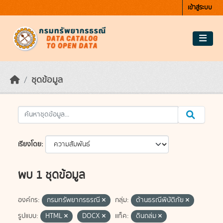
Skip to main content
เข้าสู่ระบบ
ชุดข้อมูล
เรียงโดย
พบ 1 ชุดข้อมูล
องค์กร:
กรมทรัพยากรธรณี
กลุ่ม:
ด้านธรณีพิบัติภัย
รูปแบบ:
HTML
DOCX
แท็ค:
ดินถล่ม