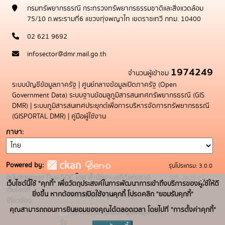
กรมทรัพยากรธรณี กระทรวงทรัพยากรธรรมชาติและสิ่งแวดล้อม
75/10 ถ.พระรามที่6 แขวงทุ่งพญาไท เขตราชเทวี กทม. 10400
02 621 9692
infosector@dmr.mail.go.th
1974249
จำนวนผู้เข้าชม
ระบบบัญชีข้อมูลภาครัฐ
|
ศูนย์กลางข้อมูลเปิดภาครัฐ (Open
Government Data)
ระบบฐานข้อมลูภูมิสารสนเทศทรัพยากรธรณี (GIS
DMR)
|
ระบบภูมิสารสนเทศประยุกต์เพื่อการบริหารจัดการทรัพยากรธรณี
(GISPORTAL DMR)
|
คู่มือผู้ใช้งาน
ภาษา
Powered by:
รุ่นโปรแกรม: 3.0.0
สนับสนุนระบบ Thai-GDC โดย สำนักงานสถิติแห่งชาติ
วันที่: 2025-05-
x
เว็บไซต์นี้ใช้ "คุกกี้" เพื่อวัตถุประสงค์ในการพัฒนาการเข้าถึงบริการของผู้ใช้ให้ดี
เว็บไซต์ที่
19
ยิ่งขึ้น หากต้องการเปิดใช้งานคุกกี้ โปรดคลิก "ยอมรับคุกกี้"
ระบบบัญชีข้อมูลภาครัฐ
เกี่ยวข้อง:
คุณสามารถถอนการยินยอมของคุณได้ตลอดเวลา โดยไปที่ "การตั้งค่าคุกกี้"
บริการนามานุกรมบัญชีข้อมูลภาค
รัฐ