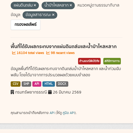
แผ่นดินถล่ม
น้ำป่าไหลหลาก
หมวดหมู่ตามธรรมาภิบาล
ข้อมูล:
ข้อมูลสาธารณะ
กรองผลลัพธ์
พื้นที่ได้รับผลกระทบจากแผ่นดินถล่มและน้ำป่าไหลหลาก
16104 total views
98 recent views
ด้านธรณีพิบัติภัย
สถิติทางการ
ข้อมูลพื้นที่ที่ได้รับผลกระทบจากดินถล่มน้ำป่าไหลหลาก และน้ำท่วมฉับ
พลัน โดยได้มาจากการประมวลผลด้วยแบบจำลอง
CSV
SHP
API
HTML
DOCX
กรมทรัพยากรธรณี
26 มีนาคม 2569
คุณสามารถเข้าถึงคลังทาง
API
(ให้ดู
คู่มือ API
).