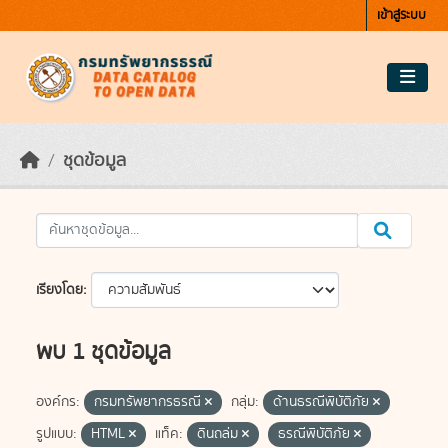
Skip to main content
เข้าสู่ระบบ
ชุดข้อมูล
เรียงโดย
พบ 1 ชุดข้อมูล
องค์กร:
กรมทรัพยากรธรณี
กลุ่ม:
ด้านธรณีพิบัติภัย
รูปแบบ:
HTML
แท็ค:
ดินถล่ม
ธรณีพิบัติภัย