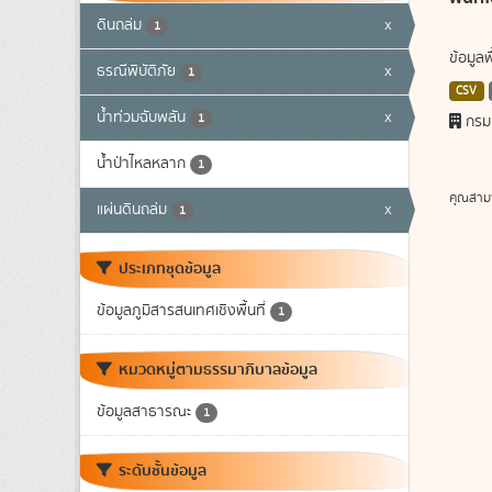
ดินถล่ม
x
1
ข้อมูล
ธรณีพิบัติภัย
x
1
CSV
น้ำท่วมฉับพลัน
x
1
กรม
น้ำป่าไหลหลาก
1
คุณสาม
แผ่นดินถล่ม
x
1
ประเภทชุดข้อมูล
ข้อมูลภูมิสารสนเทศเชิงพื้นที่
1
หมวดหมู่ตามธรรมาภิบาลข้อมูล
ข้อมูลสาธารณะ
1
ระดับชั้นข้อมูล