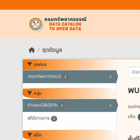
Skip to main content
ชุดข้อมูล
องค์กร
กรมทรัพยากรธรณี
x
1
พบ 
กลุ่ม
ด้านธรณีพิบัติภัย
x
1
องค์กร
แท็ค:
สถิติทางการ
1
แท็ค
พื้นท