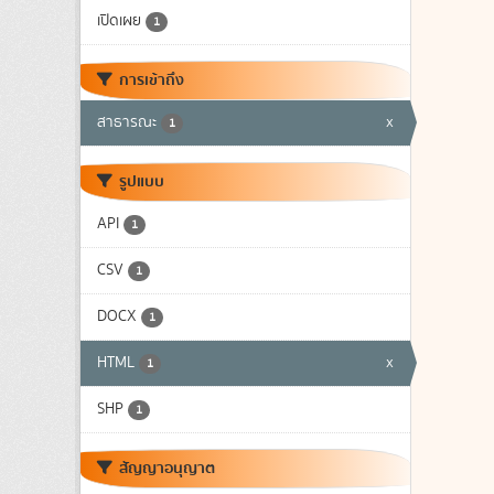
เปิดเผย
1
การเข้าถึง
สาธารณะ
x
1
รูปแบบ
API
1
CSV
1
DOCX
1
HTML
x
1
SHP
1
สัญญาอนุญาต