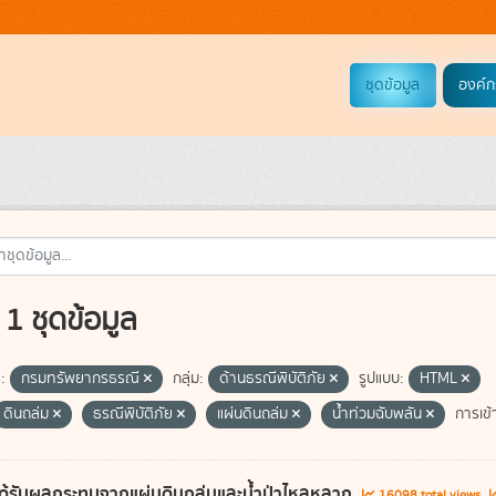
ชุดข้อมูล
องค์ก
1 ชุดข้อมูล
:
กรมทรัพยากรธรณี
กลุ่ม:
ด้านธรณีพิบัติภัย
รูปแบบ:
HTML
ดินถล่ม
ธรณีพิบัติภัย
แผ่นดินถล่ม
น้ำท่วมฉับพลัน
การเข้
ี่ได้รับผลกระทบจากแผ่นดินถล่มและน้ำป่าไหลหลาก
16098 total views