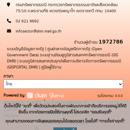
กรมทรัพยากรธรณี กระทรวงทรัพยากรธรรมชาติและสิ่งแวดล้อม
75/10 ถ.พระรามที่6 แขวงทุ่งพญาไท เขตราชเทวี กทม. 10400
02 621 9692
infosector@dmr.mail.go.th
1972786
จำนวนผู้เข้าชม
ระบบบัญชีข้อมูลภาครัฐ
|
ศูนย์กลางข้อมูลเปิดภาครัฐ (Open
Government Data)
ระบบฐานข้อมลูภูมิสารสนเทศทรัพยากรธรณี (GIS
DMR)
|
ระบบภูมิสารสนเทศประยุกต์เพื่อการบริหารจัดการทรัพยากรธรณี
(GISPORTAL DMR)
|
คู่มือผู้ใช้งาน
ภาษา
Powered by:
รุ่นโปรแกรม: 3.0.0
สนับสนุนระบบ Thai-GDC โดย สำนักงานสถิติแห่งชาติ
วันที่: 2025-05-
x
เว็บไซต์นี้ใช้ "คุกกี้" เพื่อวัตถุประสงค์ในการพัฒนาการเข้าถึงบริการของผู้ใช้ให้ดี
เว็บไซต์ที่
19
ยิ่งขึ้น หากต้องการเปิดใช้งานคุกกี้ โปรดคลิก "ยอมรับคุกกี้"
ระบบบัญชีข้อมูลภาครัฐ
เกี่ยวข้อง:
คุณสามารถถอนการยินยอมของคุณได้ตลอดเวลา โดยไปที่ "การตั้งค่าคุกกี้"
บริการนามานุกรมบัญชีข้อมูลภาค
รัฐ