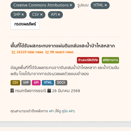
Creative Commons Attributions
รูปแบบ:
HTML
SHP
CSV
API
กรองผลลัพธ์
พื้นที่ได้รับผลกระทบจากแผ่นดินถล่มและน้ำป่าไหลหลาก
16103 total views
98 recent views
ด้านธรณีพิบัติภัย
สถิติทางการ
ข้อมูลพื้นที่ที่ได้รับผลกระทบจากดินถล่มน้ำป่าไหลหลาก และน้ำท่วมฉับ
พลัน โดยได้มาจากการประมวลผลด้วยแบบจำลอง
CSV
SHP
API
HTML
DOCX
กรมทรัพยากรธรณี
26 มีนาคม 2569
คุณสามารถเข้าถึงคลังทาง
API
(ให้ดู
คู่มือ API
).