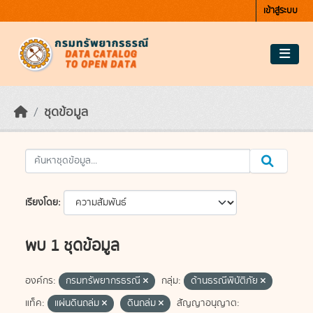
Skip to main content
เข้าสู่ระบบ
ชุดข้อมูล
เรียงโดย
พบ 1 ชุดข้อมูล
องค์กร:
กรมทรัพยากรธรณี
กลุ่ม:
ด้านธรณีพิบัติภัย
แท็ค:
แผ่นดินถล่ม
ดินถล่ม
สัญญาอนุญาต: