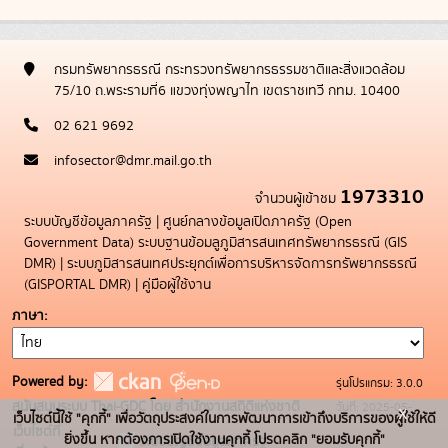
กรมทรัพยากรธรณี กระทรวงทรัพยากรธรรมชาติและสิ่งแวดล้อม
75/10 ถ.พระรามที่6 แขวงทุ่งพญาไท เขตราชเทวี กทม. 10400
02 621 9692
infosector@dmr.mail.go.th
1973310
จำนวนผู้เข้าชม
ระบบบัญชีข้อมูลภาครัฐ
|
ศูนย์กลางข้อมูลเปิดภาครัฐ (Open
Government Data)
ระบบฐานข้อมลูภูมิสารสนเทศทรัพยากรธรณี (GIS
DMR)
|
ระบบภูมิสารสนเทศประยุกต์เพื่อการบริหารจัดการทรัพยากรธรณี
(GISPORTAL DMR)
|
คู่มือผู้ใช้งาน
ภาษา
Powered by:
รุ่นโปรแกรม: 3.0.0
สนับสนุนระบบ Thai-GDC โดย สำนักงานสถิติแห่งชาติ
วันที่: 2025-05-
x
เว็บไซต์นี้ใช้ "คุกกี้" เพื่อวัตถุประสงค์ในการพัฒนาการเข้าถึงบริการของผู้ใช้ให้ดี
เว็บไซต์ที่
19
ยิ่งขึ้น หากต้องการเปิดใช้งานคุกกี้ โปรดคลิก "ยอมรับคุกกี้"
ระบบบัญชีข้อมูลภาครัฐ