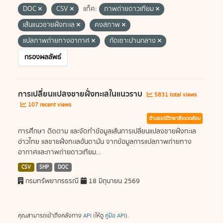
DOC
CSV
แท็ค:
ภาพถ่ายดาวเทียม
เส้นแนวชายฝั่งทะเล
คงสภาพ
แปลภาพถ่ายทางอากาศ
กัดเซาะปานกลาง
กรองผลลัพธ์
การเปลี่ยนแปลงชายฝั่งทะเลในแนวราบ
5831 total views
107 recent views
ด้านธรณีวิทยาสิ่งแวดล้อม
การศึกษา ติดตาม และจัดทำข้อมูลเส้นการเปลี่ยนแปลงชายฝั่งทะเล
อ่าวไทย แลชายฝั่งทะเลอันดามัน จากข้อมูลการแปลภาพถ่ายทาง
อากาศและภาพถ่ายดาวเทียม...
CSV
SHP
DOC
กรมทรัพยากรธรณี
18 มิถุนายน 2569
คุณสามารถเข้าถึงคลังทาง
API
(ให้ดู
คู่มือ API
).