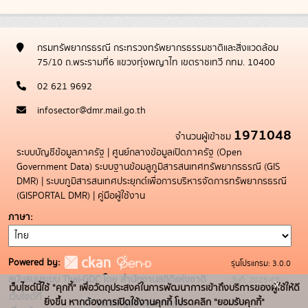
กรมทรัพยากรธรณี กระทรวงทรัพยากรธรรมชาติและสิ่งแวดล้อม
75/10 ถ.พระรามที่6 แขวงทุ่งพญาไท เขตราชเทวี กทม. 10400
02 621 9692
infosector@dmr.mail.go.th
1971048
จำนวนผู้เข้าชม
ระบบบัญชีข้อมูลภาครัฐ
|
ศูนย์กลางข้อมูลเปิดภาครัฐ (Open
Government Data)
ระบบฐานข้อมลูภูมิสารสนเทศทรัพยากรธรณี (GIS
DMR)
|
ระบบภูมิสารสนเทศประยุกต์เพื่อการบริหารจัดการทรัพยากรธรณี
(GISPORTAL DMR)
|
คู่มือผู้ใช้งาน
ภาษา
Powered by:
รุ่นโปรแกรม: 3.0.0
สนับสนุนระบบ Thai-GDC โดย สำนักงานสถิติแห่งชาติ
วันที่: 2025-05-
x
เว็บไซต์นี้ใช้ "คุกกี้" เพื่อวัตถุประสงค์ในการพัฒนาการเข้าถึงบริการของผู้ใช้ให้ดี
เว็บไซต์ที่
19
ยิ่งขึ้น หากต้องการเปิดใช้งานคุกกี้ โปรดคลิก "ยอมรับคุกกี้"
ระบบบัญชีข้อมูลภาครัฐ